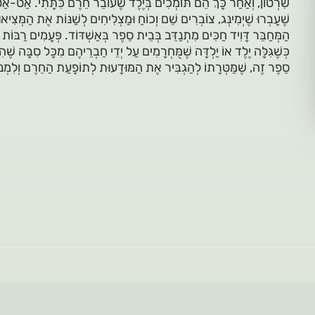
שִרְׂטוןֹ, וְאַחַר כָּךְ הֵם תּוֹמְכִים בְּיֶלֶד שֶׁעוֹבֵר חֵרֶם כִּתָּתִי. אַט-א
שֶׁעָבְרוּ שֶׁיְמִינְג, צוֹבְרִים שֵׁם וְכוֹחַ וּמַצְלִיחִים לְשַׁנּוֹת אֶת הַמְּצִיא
הַמְּחַבֵּר דָּוִיד חַכִּים מִתְנַדֵּב בְּבֵית סֵפֶר בְּאַשְׁדּוֹד. פְּעָמִים רַבּוֹת 
כְּשֶׁגִּלָּה יֶלֶד אוֹ יַלְדָּה שֶׁמֻּחְרָמִים עַל יְדֵי חַבְרֵיהֶם מִכָּל סִבָּה שֶׁה
סֵפֶר זֶה, שֶׁמַּטְּרָתוֹ לְהַגְבִּיר אֶת הַמּוּדָעוּת לְתוֹפָעַת הַחֵרֶם וְלִמְנעַֹ 