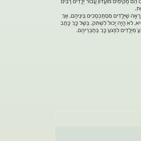
ַט הֵם מְקִימִים מוֹעֲדוֹן עֲבוּר יְלָדִים רַבִּים
וּת.
רָאָה שֶׁיְּלָדִים מִסְתַּכְסְכִים בֵּינֵיהֶם, אַךְ
ִיא, לאֹ הָיָה יָכולֹ לִשְׁתּקֹ. בְּשֶׁל כָּךְ כָּתַב
מִיְּלָדִים לִפְגּעַֹ כָּךְ בְּחַבְרֵיהֶם.