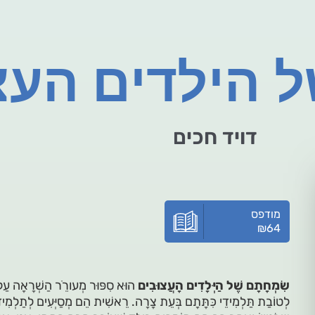
הילדים העצ
דויד חכים
מודפס
₪
64
שִׂמְחָתָם שֶׁל הַיְּלָדִים הָעֲצוּבִים
הוּא סִפּוּר מְעורֵֹר הַשְׁרָאָה עַל קְ
לְטוֹבַת תַּלְמִידֵי כִּתָּתָם בְּעֵת צָרָה. רֵאשִׁית הֵם מְסַיְּעִים לְתַלְמִיד