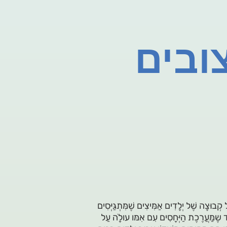
ובים
בוּצָה שֶׁל יְלָדִים אַמִּיצִים שֶׁמִּתְגַּיְּסִים
 שֶמַּׁעֲרֶכֶת הַיְּחָסִים עִם אִמּו עולָֹה עַל