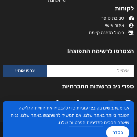
מי אנחנו?
לקוחות
סביבת סופר
איזור אישי
ביטול הזמנה קיימת
הצטרפו לרשימת התפוצה!
צרפו אותי!
ספרי ניב ברשתות החברתיות
אנו משתמשים בקובצי עוגיות כדי להבטיח את חוויית הגלישה
הטובה ביותר באתר שלנו. אם תמשיך להשתמש באתר שלנו, נניח
שאתה מסכים
למדיניות הפרטיות
שלנו.
עיצוב ובניית האתר: ספרי ניב © כל הזכויות שמורות. בוקסאי טכנולוגיות בע"מ שד אבא
בסדר
אבן 16 הרצליה 4672534, מדינת ישראל