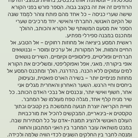
מטלטלות – ומשתפת אותו בלבטים, בחוויות ובמצבי תודעה
הרודפים זה את זה בקצב גבוה. הספר פורש בפני הקורא
שישה שערי כניסה – כל אחד מהם פותח צוהר למְמד שונה
של הקיום האנושי, החברתי והאישי. יחד מרכיבים שערי
הספר את מסעם המשותף של הקורא והכותב, ההולך
ומתכנס במבנה ספירלי מפתיע.
ראשית המסע ביציאה אל מחוזות רחוקים – אל הטבע, אל
החיים והמוות, אל המקורות, אל ערכים ומוסר – ובנושאים
חברתיים ופוליטיים, פילוסופיים וקיומיים. השירים נושאים
אופי ביקורתי, מאגי, אפל ואפוקליפטי, ומשליכים את הקורא
למים עמוקים ללא הכנה. בהדרגה, הולך ומתכנס המסע אל
מחוזות פנימיים יותר – בשירה הארס פואטית, ובעיסוק
ביחסים וחיי הרגש. השער האחרון והאחרית מגלים אני
אחר, חשוף ואישי יותר, ונכנסים אל נבכי האדם הכותב. כל
שיר מניח קלף אחד, מגלה טפח מעולמו של המחבר.
חוויית הקריאה יוצרת תנועה מתמשכת בין קטבים ובתוך
טקסטים א-בינאריים, המבקשים להכיל את מורכבויות
העולם האנושי ולהציג תמונת-אדם על כל הסתירות שבה.
במבט משתאה עובר המחבר בין האני המתבונן והחווה
ומנסה לחבר בין החלקים השונים לכדי הוויה שלמה ולכידה.