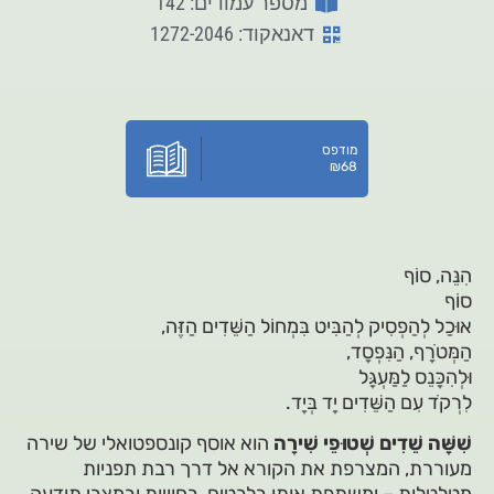
מספר עמודים: 142
דאנאקוד: 1272-2046
מודפס
₪
68
הִנֵּה, סוֹף
סוֹף
אוּכַל לְהַפְסִיק לְהַבִּיט בִּמְחוֹל הַשֵּׁדִים הַזֶּה,
הַמְּטֹרָף, הַנִּפְסָד,
וּלְהִכָּנֵס לַמַּעְגָּל
לִרְקֹד עִם הַשֵּׁדִים יָד בְּיָד.
שִׁשָּׁה שֵׁדִים שְׁטוּפֵי שִׁירָה
הוא אוסף קונספטואלי של שירה
מעוררת, המצרפת את הקורא אל דרך רבת תפניות