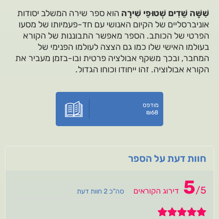
שִׁשָּׁה שֵׁדִים שְׁטוּפֵי שִׁירָה
הוא ספר שירה המשלב יסודות
אוניברסליים של הקיום האנושי עם חד-פעמיותו של מסעו
הפרטי של הכותב. הספר מאפשר התבוננות של הקורא
בעולמו האישי שלו כמו גם הצצה לעולמו הפנימי של
המחבר, ובכך משקף אבולציה פרטית ובו-בזמן מעביר את
הקורא אבולוציה. זהו ייחודו וכוחו הגדול.
מודפס
₪
68
חוות דעת על הספר
5
/
5
דירוג הקוראים
סה"כ 2 חוות דעת
5