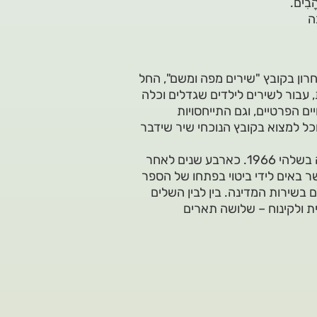
הָבִים.
ָה
רון בקובץ "שירים מפה ומשם", החל
 עבור לשירים לילדים שגדלים וכלה
ים הפרטיים, וגם התייחסויות
כל למצוא בקובץ הנוכחי שיר שידבר
המחבר – אריה יריב. יליד 1953, ברית המועצות. עלה ארצה בשלהי 1966. כארבע שנים לאחר
 באים לידי ביטוי בפתחו של הספר
בשירות המדינה. בין לבין השלים
ית ולקינוח – שלושה תארים