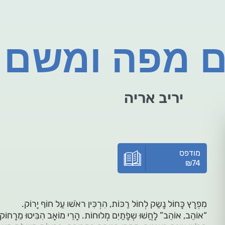
ם מפה ומשם
יריב אריה
מודפס
₪
74
מִפְרָץ כָּחוֹל נָשַק לְחוֹל רַכּוֹת, הִרְכִּין ראֹשׁו עַל חוֹף יָרוֹק.
“אוֹהֵב, אוֹהֵב” לָחֲשׁוּ שְפָׂתַיִם מְלוּחוֹת. הָרֵי מוֹאָב הִבִּיטוּ מֵרָחוֹק,