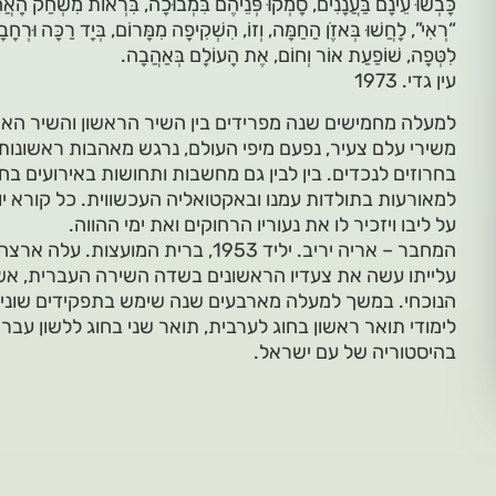
כָּבְשׁוּ עֵינָם בַּעֲנָנִים, סָמְקוּ פְּנֵיהֶם בִּמְבוּכָה, בִּרְאוֹת מִשְחַׂק הָאֲ
“רְאִי”, לָחֲשׁוּ בְּאזֶֹן הַחַמָּה, וְזוֹ, הִשְׁקִיפָה מִמָּרוֹם, בְּיָד רַכָּה וּרְחָב
לִטְּפָה, שׁוֹפַעַת אוֹר וְחוֹם, אֶת הָעוֹלָם בְּאַהֲבָה.
עין גדי. 1973
למעלה מחמישים שנה מפרידים בין השיר הראשון והשיר האח
משירי עלם צעיר, נפעם מיפי העולם, נרגש מאהבות ראשונות,
בחרוזים לנכדים. בין לבין גם מחשבות ותחושות באירועים בחי
למאורעות בתולדות עמנו ובאקטואליה העכשווית. כל קורא יו
על ליבו ויזכיר לו את נעוריו הרחוקים ואת ימי ההווה.
עלייתו עשה את צעדיו הראשונים בשדה השירה העברית, אשר
הנוכחי. במשך למעלה מארבעים שנה שימש בתפקידים שונים 
לימודי תואר ראשון בחוג לערבית, תואר שני בחוג ללשון עבר
בהיסטוריה של עם ישראל.