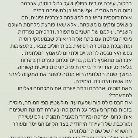
ברקוב, עיירה יהודית בפולין שעל גבול רוסיה, אברהם
ומוסיה מתאהבים. אף שהוא בן למשפחה דתית
אורתודוקסית והיא בת למשפחה ליברלית ציונית, הם
נישאים ומקימים משפחה. אלא שאז פורצת מלחמת העולם
השנייה. עולמם של השניים מתפורר, ודרכיהם נפרדות.
מוסיה נמלטת עם בתה אל הרי אורל שבמעמקי רוסיה
ומתקבלת כמזכירה רפואית בבית חולים צבאי. בתעצומות
נפש היא מנסה להתקיים ולתרום למאמץ המלחמתי.
אברהם מתאמץ לדבוק בחיים ונלחם כפרטיזן ביערות
בלארוס, יהודי יחיד ביחידת פרטיזנים סובייטית קשוחה.
במשך שנות המלחמה הוא מנסה לשמר את התקווה לאתר
את אשתו ואת בתו היחידה.
האם מוסיה, אברהם ובתם ישרדו את המלחמה ויצליחו
להתאחד?
את הבסיס לסיפור שמעה עדי מילשטיין מפי חמותה, מוסיה.
בזכות מחקר מעמיק על התקופה ובעזרת דמיונה השלימה
אותו לרומן יפהפה ומיוחד המעניק תמונת עולם עשירה
ומורכבת של העיירה היהודית בצד הקיום המייסר ומעורר
ההשראה של שנות המלחמה.