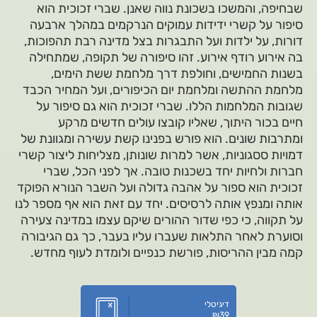
שבחיפה, והמשכו בשכונת נווה שאנן. שברי זכוכית הוא
סיפור על קשרי ידידות עמוקים הנרקמים במהלך ארבעה
דורות, על ילדות ועל התבגרות בצל מדינה רבת תהפוכות,
בה אירוע רודף אירוע. זהו סיפורה של תקופה, שמתחילה
בשנות החמישים, וחולפת דרך מלחמת ששת הימים,
מלחמת ההתשה ומלחמת יום הכיפורים, ועל המחיר הכבד
שגובות המלחמות הללו. שברי זכוכית הוא גם סיפור על
חיים בכור היתוך, שאליו קובצו עולים חדשים מרקע
ומתרבות שונים. הוא פורש בפנינו קשת עשירה ומגוונת של
דמויות ססגוניות, אשר למרות שונותן, מצליחות ליצור קשרי
חברות ולחיות יחד בשכנות טובה. אך לפני הכל, שברי
זכוכית הוא ספור על אהבה גדולה ועל השבר הנורא הפוקד
אותה ומנפץ אותה לרסיסים. יחד עם זאת הוא אף מספר לנו
על תקווה, כי כפי שדור ההורים שיקם עצמו במדינה צעירה
וסוערת לאחר התלאות שעברו עליו בעבר, כך גם הגיבורה
קמה מבין ההריסות, פורשת כנפיים ולומדת לעוף מחדש.
דיגיטלי
₪
39