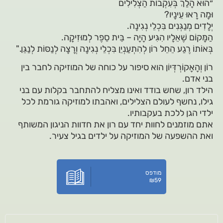
״הוּא הָלַךְ בְּעִקְבוֹת הַצְלִילִים
וּמָה רָאוּ עֵינָיו?
יְלָדִים מְנַגְּנִים בִּכְלֵי נְגִינָה.
הַמָּקוֹם שֶׁאֵלָיו הִגִּיע הָיָה – בֵּית סֵפֶר לְמוּזִיקָה.
בְּאוֹתוֹ רֶגַע הֵחֵל רוֹן לְהִתְעַנְיֵן בִּכְלֵי נְגִינָה וְרָצָה לְנַסּוֹת לְנַגֵּן."
רוֹן וְהָאָקוֹרְדְּיוֹן הוא סיפור על כוחה של המוזיקה לחבר בין
בני אדם.
הילד רון, שחש בודד ואינו מצליח להתחבר בקלות עם בני
גילו, נחשף לעולם הצלילים, ואהבתו למוזיקה גורמת לכל
ילדי הגן ללכת בעקבותיו.
אתם מוזמנים לחוות יחד עם רון את חדוות הניגון המשותף
ואת ההשפעה של המוזיקה על ילדים בגיל צעיר.
מודפס
₪
59