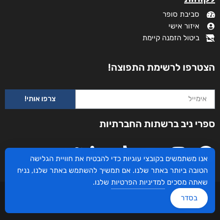
סביבת סופר
איזור אישי
ביטול הזמנה קיימת
הצטרפו לרשימת התפוצה!
צרפו אותי!
ספרי ניב ברשתות החברתיות
אנו משתמשים בקובצי עוגיות כדי להבטיח את חוויית הגלישה
הטובה ביותר באתר שלנו. אם תמשיך להשתמש באתר שלנו, נניח
שאתה מסכים
למדיניות הפרטיות
שלנו.
עיצוב ובניית האתר: ספרי ניב © כל הזכויות שמורות. בוקסאי טכנולוגיות בע"מ שד אבא
בסדר
אבן 16 הרצליה 4672534, מדינת ישראל