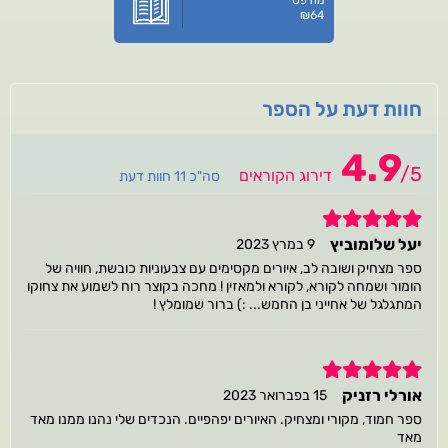
₪
64
חוות דעת על הספר
4.9
/
5
דירוג הקוראים
סה"כ 11 חוות דעת
5
יעל שלומוביץ
9 במרץ 2023
ספר מצחיק ושובה לב, איורים מקסימים עם צבעוניות כובשת, חוויה של
הומור ושמחה לקורא, לקורא ולמאזין ! מחכה בקוצר רוח לשמוע את צחוקו
המתגלגל של אחייני בן החמש... :) ברור שמומלץ !
5
אורלי רזניק
15 בפברואר 2023
ספר חמוד, מקורי ומצחיק. האיורים יפהפיים. הנכדים שלי נהנו ממנו מאד
מאד