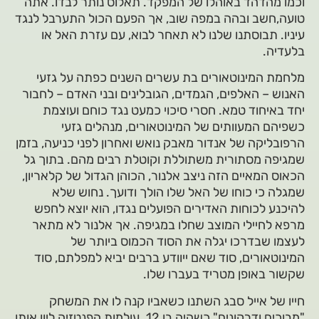
וכמו מהדהד באוהלו של המפקד. תאלוס נותר לבדו. אתה
טועה,חשב ובהה במפה שוב, אך הפעם הכול התערבל לנגד
עיניו. תבוסתנו שלנו לא תאחר לבוא, עם עזרת האל או
בלעדיה.
מלחמת המינוטאורים בת עשרים השנים כפתה על גזעי
האנוש – האלפים, הגמדים, הגובלינים ובני האדם – לחבור
יחד באיחוד טמא. חסרי סיכוי כמעט נגד כוחם ועוצמת
כשפיהם המעוותים של המינוטאורים, מנהלים גזעי
הרפובליקה של אנדור מאבק נואש ואחרון לפני כניעה, בזמן
שמגיפה מסתורית משתוללת וקוטלת רבים מהם. בתוך גל
הכאוס המאיים הזה ניצב אלנור, הכוהן הגדול של קלאריון,
שמגלה כי כוחו של האל שלו הולך ודועך. נחוש שלא
להיכנע לכוחות האדירים הפועלים נגדו, הוא יוצא לחפש
מרפא לחיילי המוצב שחלו במגיפה. אך אלנור לא מתאר
לעצמו שבדרכו יגלה את הסוד הכמוס ביותר של
המינוטאורים, סוד שאם ייוודע ברבים יביא למפלתם, סוד
שקשור באופן מטריד בעברו שלו.
חייו של אייל סבג השתנו כשאביו קנה לו את המשחק
"מבוכים ודרקונים" כשהיה בן 12. עולמות הפנטזיה ליוו אותו