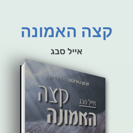
קצה האמונה
אייל סבג