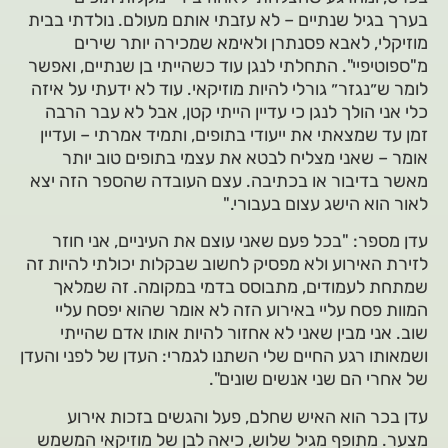
בערך בגיל שנתיים – לא עזבתי אותם מעולם. נולדתי בבית
מוזיקלי, לאבא פסנתרן ולאימא שמכירה יותר שירים
מ"ספוטיפיי". התחלתי לנגן עוד כשהייתי בן שנתיים, ואפשר
לומר ש״נגזר״ גורלי להיות מוזיקאי. עוד לא ידעתי על איזה
כלי אני הולך לנגן כי עדיין הייתי קטן, אבל לא עבר הרבה
זמן עד שמצאתי את ייעודי בתופים, ותמיד אמרתי – ועדיין
אומר – שאני מצליח לבטא את עצמי בתופים טוב יותר
מאשר בדיבור או בכתיבה. עצם העובדה שהספר הזה יצא
לאור הוא הישג עצום בעבורי."
עדן מספר: "בכל פעם שאני עוצם את העיניים, אני חוזר
לזירת האירוע ולא מפסיק לחשוב שבקלות יכולתי להיות זה
שמתחת לעמודים, מתבוסס בדמי במקומה. זה שמלאך
המוות פסח עליי באירוע הזה לא אומר שהוא יפסח עליי
שוב. אני מבין שאני לא אחזור להיות אותו אדם שהייתי
ושמאותו רגע החיים שלי השתנו לגמרי: העדן של לפני והעדן
של אחרי הם שני אנשים שונים".
עדן בכר הוא האיש שחלם, פעל והגשים בזכות אירוע
מצער. מתופף מגיל שלוש, כיאה לבן של מוזיקאי המשמש