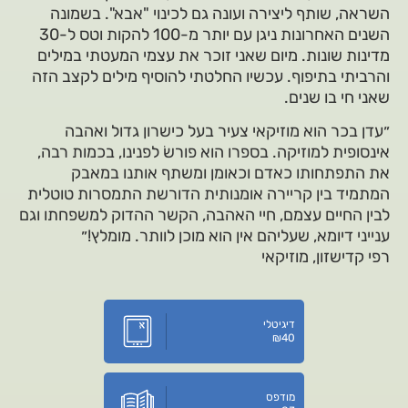
השראה, שותף ליצירה ועונה גם לכינוי "אבא". בשמונה
השנים האחרונות ניגן עם יותר מ-100 להקות וטס ל-30
מדינות שונות. מיום שאני זוכר את עצמי המעטתי במילים
והרביתי בתיפוף. עכשיו החלטתי להוסיף מילים לקצב הזה
שאני חי בו שנים.
״עדן בכר הוא מוזיקאי צעיר בעל כישרון גדול ואהבה
אינסופית למוזיקה. בספרו הוא פורשׂ לפנינו, בכמות רבה,
את התפתחותו כאדם וכאומן ומשתף אותנו במאבק
המתמיד בין קריירה אומנותית הדורשת התמסרות טוטלית
לבין החיים עצמם, חיי האהבה, הקשר ההדוק למשפחתו וגם
ענייני דיומא, שעליהם אין הוא מוכן לוותר. מומלץ!״
רפי קדישזון, מוזיקאי
דיגיטלי
₪
40
מודפס