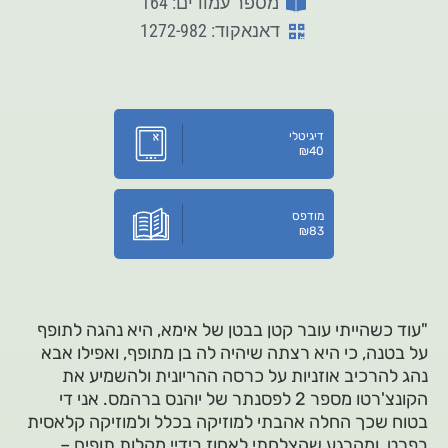
מספר עמודים: 164
דאנאקוד: 1272-982
דיגיטלי
₪
40
מודפס
₪
83
"עוד כשהייתי עובר קטן בבטן של אימא, היא נהגה לתופף
על בטנה, כי היא רצתה שיהיה לה בן מתופף, ואפילו אבא
נהג להרכיב אוזניות על כרסה ההריונית ולהשמיע את
הקונצ'רטו מספר 2 לפסנתר של יוהנס ברהמס. אני די
בטוח שכך החלה אהבתי למוזיקה בכלל ולמוזיקה קלאסית
בפרט, ומהרגע שהצלחתי לאחוז בידיי מקלות תופים –