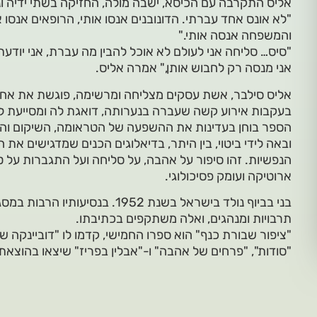
אליס התקרבה עם הכיסא, ישבה מולה, החזיקה בשתי ידיה ו
"לא אונס אחד עברתי. הדונובנים אנסו אותי, הרופאים אנסו 
והמשפחה אנסה אותי."
"סיס… סליחה אני לעולם לא אוכל להבין מה עברת, אני יודע
אני מנסה רק לחבוש אותן," אמרה אליס.
אליס סילבר, אשת עסקים מצליחה ומרשימה, פוגשת את אח
בעקבות אירוע קשה שעברה בנערותה, דואגת לה ומסייעת 
הספר בוחן בעדינות את ההשפעה של הטראומה, השיקום והרי
ובאה לידי ביטוי, בין היתר, בדיאלוגים הכנים שמדגישים את 
הנפשיות. זהו סיפור על אהבה, על סליחה ועל התגברות על ט
ארוטיקה ועומק פסיכולוגי.
בני בביוף נולד בישראל בשנת 1952. ב
תרבויות ומנהגים, ואלה משתקפים בכתיבתו.
"ציפור שבורת כנף" הוא ספרו החמישי, קדמו לו "דוביינקה 
"סודות", "פרחים של אהבה" ו-"אבלין בפריז" שיצאו בהוצאת 