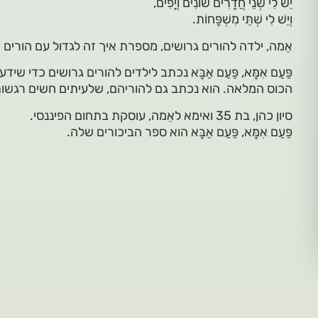
יֵשׁ לִי שְׁנֵי חֲדָרִים שׁוֹנִים וְיָפִים,
וְיֵשׁ לִי שְׁתֵּי מִשְׁפָּחוֹת.
אֵמה, ילדה להורים גרושים, מספרת איך זה לגדול עם הורים 
פַּעַם אִמָּא, פַּעַם אַבָּא נכתב לילדים להורים גרושים כדי שי
הכוס המלאה. הוא נכתב גם להוריהם, שלעיתים חשים רגשות 
סיון כהן, בת 35 ואימא לאֵמה, עוסקת בתחום הפיננסי.
פַּעַם אִמָּא, פַּעַם אַבָּא הוא ספר הביכורים שלה.