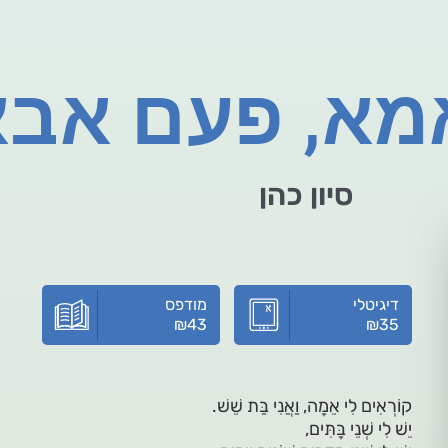
מא, פעם אבא
סיון כהן
דיגיטלי
מודפס
₪
43
₪
35
קוֹרְאִים לִי אֵמָה, וַאֲנִי בַּת שֵׁשׁ.
יֵשׁ לִי שְׁנֵי בָּתִּים,