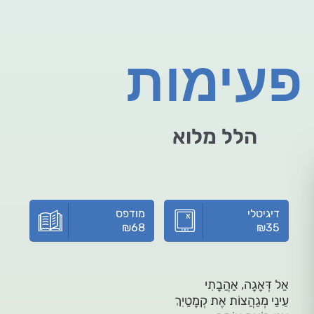
פעימות
הלל מלוא
דיגיטלי
מודפס
₪
68
₪
35
אַל דְּאָגָה, אַהֲבָתִי
עֵינַי מְגַהֲצוֹת אֶת קְמָטַיִךְ