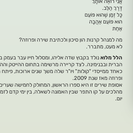
אֲנִי רוֹאֶה אוֹתָךְ
דֶּרֶךְ הַלֵּב.
כָּל זְמַן שֶׁהוּא פּוֹעֵם
הוּא פּוֹעֵם אַהֲבָה
אַחַת
מה למנהל קרנות הון סיכון ולכתיבת שירה ופרוזה?
לא מעט, מתברר.
הלל מלוא
נולד בקבוץ שדה אליהו, ומסלול חייו עבר בעמק בי
הברית ובבנימינה. לצד קריירה מרשימה בתחום ההייטק וההשק
כאחד ממייסדי "קולות" ויו"ר שלה משך שנים ארוכות, פיתח
ופרוזה מאז שנת 2009.
אסופת שירים זו היא ספרו הראשון, המחולק לחמישה שערי
מהלכים על קו התפר שבין האמונה לשאלה, בין ימי קדם לזמן 
יום.