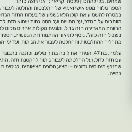
שמחים. בלי להתכוון פלטתי קריאה: "אני רוצה כזה!"
הספר מלווה מסע אישי ואמיץ של התלבטות והחלטה לעבור נ
במטרה להשמיע את קולן הלא נשמע של בעלות החזה הגדול 
מוותרות על הגודל, על החוויות ועל הסטיגמות שהוא מזמן ל
הרווחת המאדירה חזה גדול, ומוֹנעת מקולות אחרים מקום לג
בשביל חזה כזה". נוסף לתיאור ההתמודדות הנפשית, הספר 
מתהליך ההתלבטות וההחלטה לעבור את הניתוח, ועד ימי ה
עלמה, בת 47, הניחה את ליבה בתוך מילים, וכתבה בת
עם חזה גדול, ועל החלטתה לעבור ניתוח להקטנת חזה. התיעו
שמנפץ מיתוסים גדולים – ומציע חלופה מציאותית, לגיטימית ו
בחייה.