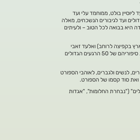
ליוסיין בולט, ממוחמד עלי ועד
דולים ועד לגיבורים הנשכחים, מאלה
 היא בבואה לכל הטוב – ולעיתים
, מגיש ובמאי כתבות בספורט 1, אלוף הארץ בקפיצה לרוחב) ואלעד זאבי
("הארץ", סגן אלוף אירופה ביידוי פטיש שניצלים) מביאים את סיפוריהם של 50 הרגעים הגדולים
ים, לנשים ולגברים, לאוהבי הספורט
ואת סוד קסמו של הספורט.
י הוא השלישי בסדרת ספרי הספורט "50 הגדולים" ("נבחרת החלומות", "אגדות