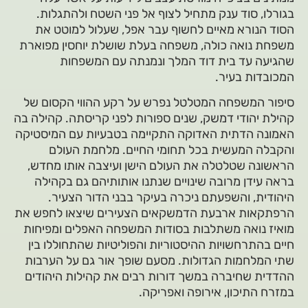
בגורלו, סוד ענק מתחיל לצוף אל פני השטח ולהתגלות.
הסוד הנורא מאיים לחשוף עבר אפל, שעלול למוטט את
משפחת נואה כולה, משפחה בעלת שושלת יוחסין מפוארת
שהגיעה עד בית דוד המלך ונמנתה עם המשפחות
המכובדות בעיר.
סיפור המשפחה המטלטל נפרש על רקע ההווי הקסום של
קהילת יהודי דמשק, שנים ספורות לפני קריסתה. קהילה בה
האמונה הדתית האדוקה התקיימה בטבעיות עם המיסטיקה
והקבלה המעשית בכל תחומי החיים. מלחמת העולם
הראשונה שטלטלה את העולם הישן ועיצבה אותו מחדש,
בראה עידן מרובה שינויים שנתנו אותותיהם גם בקהילה
היהודית, והשפעתם ניכרה בעיקר בבני הדור הצעיר.
הרפתקאות ארבעת הדמשקאים הצעירים שיצאו לחפש את
מואיז נואה משתלבות בסודות המשפחה האפלים ומפיחות
חיים בהתרחשויות ההיסטוריות והפוליטיות שהתחוללו בין
שתי המלחמות הגדולות. מסעם שופך אור גם על הערבות
ההדדית שחיברה במשך דורות רבים את קהילות היהודים
במזרח התיכון, אירופה ואפריקה.