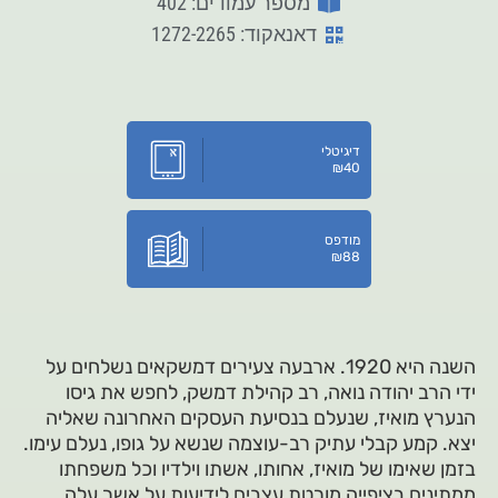
מספר עמודים: 402
דאנאקוד: 1272-2265
דיגיטלי
₪
40
מודפס
₪
88
השנה היא 1920. ארבעה צעירים דמשקאים נשלחים על
ידי הרב יהודה נואה, רב קהילת דמשק, לחפש את גיסו
הנערץ מואיז, שנעלם בנסיעת העסקים האחרונה שאליה
יצא. קמע קבלי עתיק רב-עוצמה שנשא על גופו, נעלם עימו.
בזמן שאימו של מואיז, אחותו, אשתו וילדיו וכל משפחתו
ממתינים בציפייה מורטת עצבים לידיעות על אשר עלה