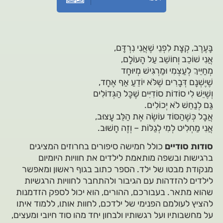
בָּעֶרֶב, קְצָת לִפְנֵי שֶׁאֲנִי נִרְדָּם,
אֲנִי שׁוֹכֵב וְחוֹשֵׁב עַל הָעוֹלָם,
מְחַיֵּיךְ לְעַצְמִי וּמַרְגִּישׁ מְיוּחָד
שֶׁיֶּשְׁנָם דְּבָרִים שֶׁלֹּא יוֹדֵעַ אַף אֶחָד,
וְשֶׁיֵּשׁ לִי סוֹדוֹת סוֹדִיִּים שֶׁכָּל הַגְּדוֹלִים
גַּם לְנַחֵשׁ לֹא יְכוֹלִים.
אֲבָל כְּשֶׁהַסּוֹד עוֹשֶׂה אֶת הַלֵּב עָצוּב,
אֲנִי מַחְלִיט לְמִי לְגַלּוֹת – וְזֶה חָשׁוּב.
סודות סודיים
כולל חמישה סיפורים בחרוזים המציגים
ברגישות ובשפה מותאמת לילדים את חוויות היומיום
מנקודת מבטו של ילד. הספר כתוב בגוף ראשון ומאפשר
לילדים להזדהות עם הגיבור ולהתחבר לחוויות הרגשיות
שהוא מתאר. בעבורכם, ההורים, הוא יכול לספק הזדמנות
להציץ לעולמם הפנימי של ילדכם, לחוות אותו, ללמוד איתו
על מחשבותיו ועל רגשותיו ולבחון יחד מהו סוד חיובי ומעצים,