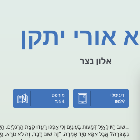
 אורי יתקן
אלון נצר
דיגיטלי
מודפס
₪
64
₪
29
…שׁוּב הָיוּ לֶאֱיָל דְּמָעוֹת בָּעֵינַיִם וְלִי אֲפִלּוּ רָעֲדוּ קְצָת הָרַגְלַיִם. ה
נִשְׁבְּרָה? אֲבָל אִמָּא מִיָּד אָמְרָה, "זֶה שׁוּם דָּבָר, זֶה לֹא נוֹרָא. גַּיְא,