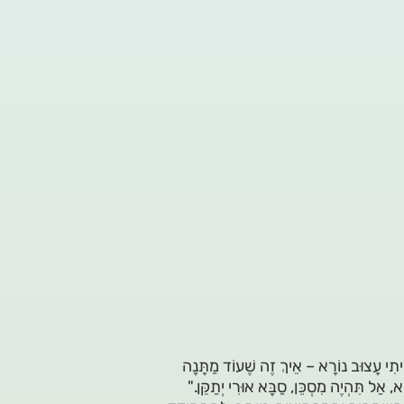
ָיִיתִי עָצוּב נוֹרָא – אֵיךְ זֶה שֶׁעוֹד מַתָּנָה
 אַל תִּהְיֶה מִסְכֵּן, סַבָּא אוּרִי יְתַקֵּן."