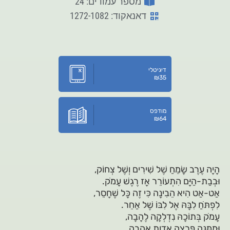
מספר עמודים: 24
דאנאקוד: 1272-1082
דיגיטלי
₪
35
מודפס
₪
64
הָיָה עֶרֶב שָׂמֵחַ שֶׁל שִׁירִים וְשֶׁל צְחוֹק,
וּבְבַת-הַיָּם הִתְעוֹרֵר אָז רֶגֶשׁ עָמֹק.
אַט-אַט הִיא הֵבִינָה כִּי זֶה כָּל שֶׁחָסֵר,
לִפְתֹּחַ לִבָּהּ אֶל לִבּוֹ שֶׁל אַחֵר.
עָמֹק בְּתוֹכָהּ נִדְלְקָה לֶהָבָה,
וּמִמֶּנָּה פָּרְצָה אַדְוַת אַהֲבָה.