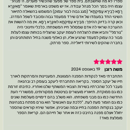
ספר? לא מה שחשבתם. בית ספר של מפעל שהכשיר פועלים. ה"מנהל"
עצמו היה בסך הכל מנהל עבודה. אז יש משפט בארמית שאומר "מֵאִיגָּרָא
רָמָא לְבֵירָא עַמִּיקְתָא" (מגג גבוה לבור עמוק) המשמש בהשאלה לתיאור
השינוי החד במעמדו של אדם שירד ממעמד גבוה ומכובד לשפל המדרג.
וכאן קרה בדיוק ההיפך: מבֵירָא עַמִּיקְתָא לאִיגָּרָא רָמָא. אין מה להשוות את
ההערכה שראוי לה אדם שמסלול חייו המשפחתי, כלכלי וחינוכי היה
"נורמלי" והביא אותו להצלחה לעומת יעקב שהצליח בכוחות עצמו לעלות
מבור כה עמוק למעמד שהגיע אליו, הן כאלוף משנה בחיל התותחנים והן
בחברה שהקים לשירותי דיאליזה. ספר מרתק.
5
משה רונן
19 באוגוסט 2024
התחברתי מאד לנקודות המפנה המגוונות, המעניינות והמרתקות לאורך
חייו של יעקב הסופר. בקריאה התחברתי ליעקב בעומק רב ובהנאה
מעבר לכל שהכרתיו בשירות הצבאי המשותף שלנו ואחריו. כתיבתו זורמת
כמו גם ממוקדת. תיאוריו מועשרים בציטטות ממקורותינו, ממשוררי העת
החדשה כמו גם מבני משפחתו. הוא משלב בהם דימויים מעולמות שונים
כמו גם הומור מעת לעת. "ללכת עם האנשים" הוא גורם מפתח במנהיגות
יעקב בנקודות המפנה בחייו ובמה שביניהן. אפשר שיהיו קוראים שהספר
יחולל אצלם מפנה בהיבט כזה או אחר של חייהם הם. קריאת הספר
מומלצת מאד !