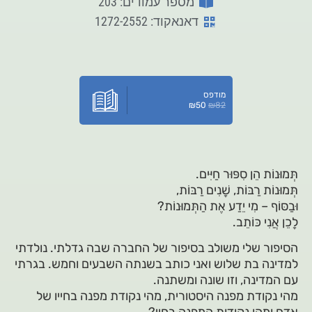
מספר עמודים: 203
דאנאקוד: 1272-2552
מודפס
₪
50
₪
82
תְּמוּנוֹת הֵן סִפּוּר חַיִּים.
תְּמוּנוֹת רַבּוֹת, שָׁנִים רַבּוֹת,
וּבַסּוֹף – מִי יֵדַע אֶת הַתְּמוּנוֹת?
לָכֵן אֲנִי כּוֹתֵב.
הסיפור שלי משולב בסיפור של החברה שבה גדלתי. נולדתי
למדינה בת שלוש ואני כותב בשנתה השבעים וחמש. בגרתי
עם המדינה, וזו שונה ומשתנה.
מהי נקודת מפנה היסטורית, מהי נקודת מפנה בחייו של