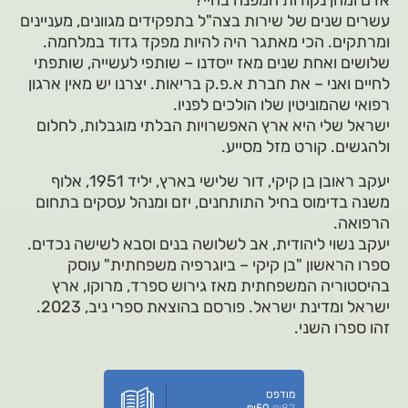
אדם ומהן נקודות המפנה בחיי?
עשרים שנים של שירות בצה"ל בתפקידים מגוונים, מעניינים
ומרתקים. הכי מאתגר היה להיות מפקד גדוד במלחמה.
שלושים ואחת שנים מאז ייסדנו – שותפי לעשייה, שותפתי
לחיים ואני – את חברת א.פ.ק בריאות. יצרנו יש מאין ארגון
רפואי שהמוניטין שלו הולכים לפניו.
ישראל שלי היא ארץ האפשרויות הבלתי מוגבלות, לחלום
ולהגשים. קורט מזל מסייע.
יעקב ראובן בן קיקי, דור שלישי בארץ, יליד 1951, אלוף
משנה בדימוס בחיל התותחנים, יזם ומנהל עסקים בתחום
הרפואה.
יעקב נשוי ליהודית, אב לשלושה בנים וסבא לשישה נכדים.
ספרו הראשון "בן קיקי – ביוגרפיה משפחתית" עוסק
בהיסטוריה המשפחתית מאז גירוש ספרד, מרוקו, ארץ
ישראל ומדינת ישראל. פורסם בהוצאת ספרי ניב, 2023.
זהו ספרו השני.
מודפס