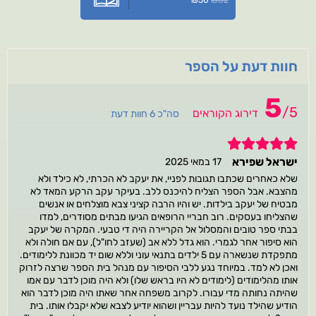
₪
50
₪
82
חוות דעת על הספר
5
/
5
דירוג הקוראים
סה"כ 6 חוות דעת
5
ישראל שפירא
17 במאי 2025
שלא כאחרים שכתבו תגובות לפניי, את יעקב לא הכרתי, לא כילד ולא
מהצבא. אבל הספר הצליח להיכנס ללב. בעיקר עקב הרקע המאד לא
מבטיח של יעקב בילדות. יש והיו הרבה קציני צבא מוצלחים או אנשים
שהצליחו בעסקים. רוב חבריי הרופאים הגיעו מבתים מסודרים, למדו
בבתי ספר טובים והמסלול אל הקריירה היה די טבעי. המקרה של יעקב
הוא סיפור אחר לגמרי. הוא גדל ללא אב (שעזב לחו"ל), עם אם חולה ולא
מתפקדת שנשארה עם 5 ילדים בתנאי עוני וללא שום יד מכוונת ללימודים.
ואכן לא למד. במיוחד נגע ללבי הסיפור עם מנהל בית הספר שרצה לזרוק
אותו מהלימודים (לימודים לא היו בראש שלו) ולא היה מוכן לדבר עם אמו
שהיתה נחותה מדי עבורו. לקרוב משפחה אחר שאתו היה מוכן לדבר הוא
הודיע שהילד נועד להיות עבריין ושהוא יודיע לצבא שלא יקבלו אותו. בית