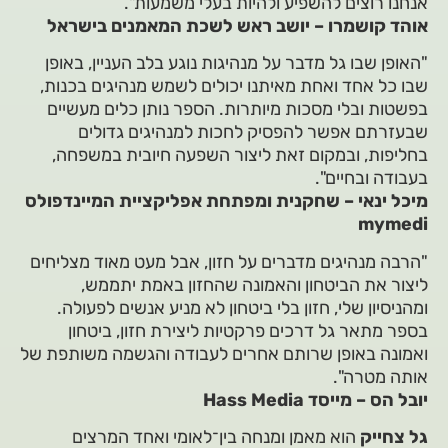
אנחנו רוצים להשפיע ולהיות בעלי משמעות".
אוהד קושמרו – יושב ראש לשכת המאמנים בישראל
"האופן שבו גל מדבר על מנהיגות נוגע בלב העניין, באופן
שבו כל אחד ואחת מאיתנו יכולים לשמש מנהיגים בכנות,
בפשטות ובלי מסכות מיותרות. הספר נותן כלים מעשיים
שבעזרתם אפשר להפסיק לחכות למנהיגים גדולים
בחליפות, ובמקום זאת ליצור השפעה חיובית במשפחה,
בעבודה ובחיים".
מיכל ינאי – שחקנית ומפתחת אפליקציית המיינדפולס
mymedi
"הרבה מנהיגים מדברים על חזון, אבל מעט מאוד מצליחים
ליצור את הביטחון והאמונה שהחזון באמת יתממש,
ומהניסיון שלי, חזון בלי ביטחון לא מניע אנשים לפעולה.
בספר מתאר גל דרכים פרקטיות ליצירת חזון, ביטחון
ואמונה באופן שרותם אחרים לעבודה והגשמה משותפת של
אותה מטרה".
יובל הס – מייסד Hass Media
גל צחייק
הוא מאמן ומנחה בין־לאומי ואחד המרצים