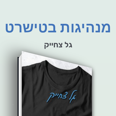
מנהיגות בטישרט
גל צחייק