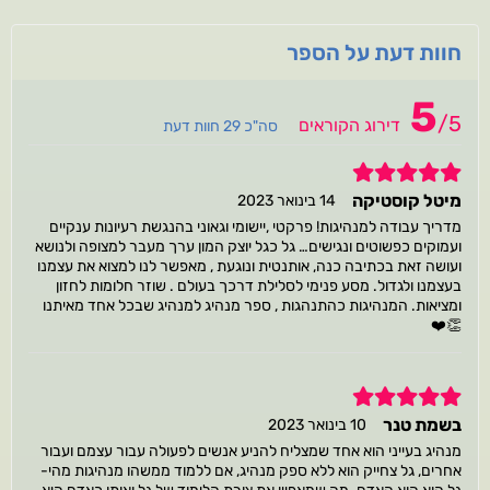
חוות דעת על הספר
5
/
5
דירוג הקוראים
סה"כ 29 חוות דעת
5
מיטל קוסטיקה
14 בינואר 2023
מדריך עבודה למנהיגות! פרקטי ,יישומי וגאוני בהנגשת רעיונות ענקיים
ועמוקים כפשוטים ונגישים… גל כגל יוצק המון ערך מעבר למצופה ולנושא
ועושה זאת בכתיבה כנה, אותנטית ונוגעת , מאפשר לנו למצוא את עצמנו
בעצמנו ולגדול. מסע פנימי לסלילת דרכך בעולם . שוזר חלומות לחזון
ומציאות. המנהיגות כהתנהגות , ספר מנהיג למנהיג שבכל אחד מאיתנו
👏❤️
5
בשמת טנר
10 בינואר 2023
מנהיג בעייני הוא אחד שמצליח להניע אנשים לפעולה עבור עצמם ועבור
אחרים, גל צחייק הוא ללא ספק מנהיג, אם ללמוד ממשהו מנהיגות מהי-