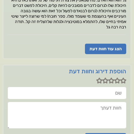
גל הוא הוא האדם. מה שמאפיין את צורת הלימוד של גל ואותו כאדם היא
היכולת שלו לגרום לדברים מסובכים להיות קלים, היכולת לפשט דברים
מורכבים והיכולת לגרום לבנאדם לפעול וכל זאת הוא עושה בגובה
העיניים ואף בהעצמת מי שעומד מולו. ספר חובה! למי שרוצה לייצר שינוי
אמיתי בחיים שלו, להתמלא במוטיבציה ולגלות שלהצליח זה קל. תודה
רבה רבה גל
הצג עוד חוות דעת
הוספת דירוג וחוות דעת
שם
חוות דעתך