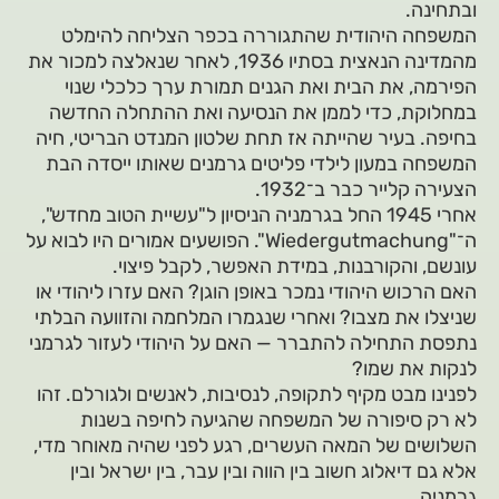
ובתחינה.
המשפחה היהודית שהתגוררה בכפר הצליחה להימלט
מהמדינה הנאצית בסתיו 1936, לאחר שנאלצה למכור את
הפירמה, את הבית ואת הגנים תמורת ערך כלכלי שנוי
במחלוקת, כדי לממן את הנסיעה ואת ההתחלה החדשה
בחיפה. בעיר שהייתה אז תחת שלטון המנדט הבריטי, חיה
המשפחה במעון לילדי פליטים גרמנים שאותו ייסדה הבת
הצעירה קלייר כבר ב־1932.
אחרי 1945 החל בגרמניה הניסיון ל"עשיית הטוב מחדש",
ה־"Wiedergutmachung". הפושעים אמורים היו לבוא על
עונשם, והקורבנות, במידת האפשר, לקבל פיצוי.
האם הרכוש היהודי נמכר באופן הוגן? האם עזרו ליהודי או
שניצלו את מצבו? ואחרי שנגמרו המלחמה והזוועה הבלתי
נתפסת התחילה להתברר — האם על היהודי לעזור לגרמני
לנקות את שמו?
לפנינו מבט מקיף לתקופה, לנסיבות, לאנשים ולגורלם. זהו
לא רק סיפורה של המשפחה שהגיעה לחיפה בשנות
השלושים של המאה העשרים, רגע לפני שהיה מאוחר מדי,
אלא גם דיאלוג חשוב בין הווה ובין עבר, בין ישראל ובין
גרמניה.