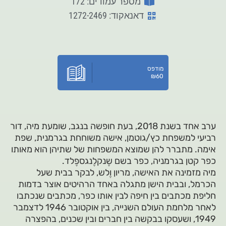
מספר עמודים: 172
דאנאקוד: 1272-2469
מודפס
₪
60
ערב אחד בשנת 2018, בעת חופשה בנגב, שומעת מיה, דור
רביעי למשפחת כץ/גוטמן, אישה משוחחת בגרמנית, שפת
אימה. מתברר להן שמוצא המשפחות של שתיהן הוא מאותו
כפר קטן בגרמניה, כפר בשם שֶנקלֶנגספֶלד.
מיה מזמינה את האישה, מריון וֶלש, לבקר בבית שעל
הכרמל, ובבית הישן מתגלה באחד הרהיטים אוצר בדמות
חליפת מכתבים בין חיפה לבין אותו כפר, מכתבים שנכתבו
לאחר מלחמת העולם השנייה, בין אוקטובר 1946 לדצמבר
1949, ושעסקו בבקשה בין חברים ובין שכנים, בהפצרה