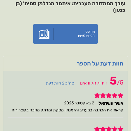
עורך המהדורה העברית: איתמר הנדלמן סמית' (בן
כנען)
מודפס
₪
95
₪
198
חוות דעת על הספר
5
/
5
דירוג הקוראים
סה"כ 2 חוות דעת
5
אשר עשהאל
2 באוקטובר 2023
קראתי את הכתבה במעריב והזמנתי, מסקרן ומרתק מחכה בקוצר רוח
5