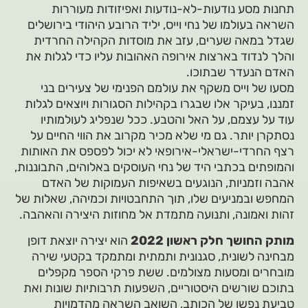
תחנות מסע נודעות-לא-נודעות ואפיזודות מעוררות
השראה בעולמו של נחי וייס, יליד הרובע היהודי בירושלים
שגדל במאה שערים, עזב את מוסדות הקהילה החרדית
והלך לנדוד בארצות אירופה האהובות עליו כדי לגלות את
האדם הנעדר שבתוכו.
מסעו של וייס משקף את עולמם הפנימי של צעירים בני
זמננו, בעיקר אלו שבגרו בקהילות הסגורות ויוצאים לגלות
עוד על עצמם, על האל והטבע. ככל שנפליג לעולמותיו
נסתקרן יותר. גם מי שלא מכיר מקרוב את הווי החיים על
רצף החרדי-ישראלי-אירופאי לא יכול לפספס את האותות
והמופתים בכתבי היד של נחי העוסקים באלוהים, התבוננות,
אהבה וזמניות, הנוגעים בשאיפות העמוקות של האדם
המחפש ובמניעים שלו, תוך התחבטויות וכמיהה, שאלות של
זהות ואמונה, ותנועה מתמדת אל מחוזות היצירה והאהבה.
מותק החושך חלק ראשון 2022
הוא יצירה יוצאת דופן
מבחינה לשונית, סגנונית ותמתית ומתמקד בקטעי שירה
מובחרים ומסעות מצולמים. ששת פרקי הספר מקפלים
בתוכם שורשים היסטוריים, השפעות תרבותיות שונות ואת
טביעת נפשו של הכותב, השואב השראה מהדמויות