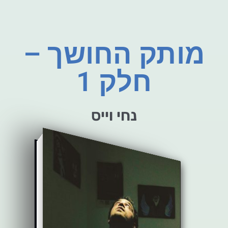
מותק החושך –
חלק 1
נחי וייס