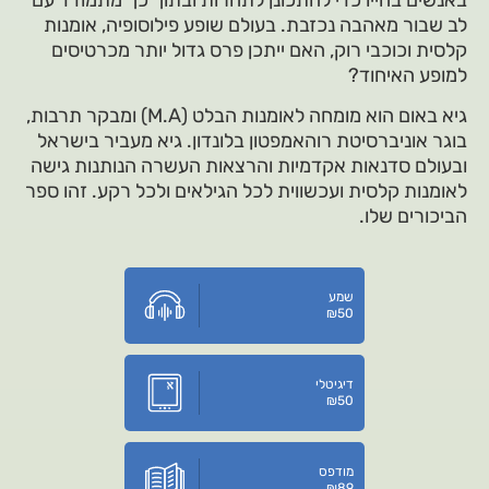
באנשים בחייו כדי להתכונן לתחרות ובתוך כך מתמודד עם
לב שבור מאהבה נכזבת. בעולם שופע פילוסופיה, אומנות
קלסית וכוכבי רוק, האם ייתכן פרס גדול יותר מכרטיסים
למופע האיחוד?
גיא באום הוא מומחה לאומנות הבלט (M.A) ומבקר תרבות,
בוגר אוניברסיטת רוהאמפטון בלונדון. גיא מעביר בישראל
ובעולם סדנאות אקדמיות והרצאות העשרה הנותנות גישה
לאומנות קלסית ועכשווית לכל הגילאים ולכל רקע. זהו ספר
הביכורים שלו.
שמע
₪
50
דיגיטלי
₪
50
מודפס
₪
89