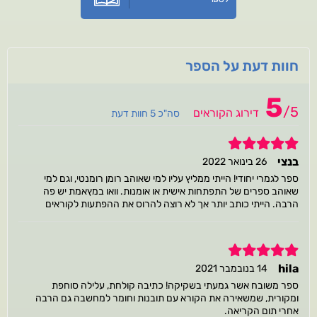
חוות דעת על הספר
5
/
5
דירוג הקוראים
סה"כ 5 חוות דעת
5
בנצי
26 בינואר 2022
ספר לגמרי יחודי! הייתי ממליץ עליו למי שאוהב רומן רומנטי, וגם למי
שאוהב ספרים של התפתחות אישית או אומנות. וואו במץאמת יש פה
הרבה. הייתי כותב יותר אך לא רוצה להרוס את ההפתעות לקוראים
5
hila
14 בנובמבר 2021
ספר משובח אשר גמעתי בשקיקה! כתיבה קולחת, עלילה סוחפת
ומקורית, שמשאירה את הקורא עם תובנות וחומר למחשבה גם הרבה
אחרי תום הקריאה.