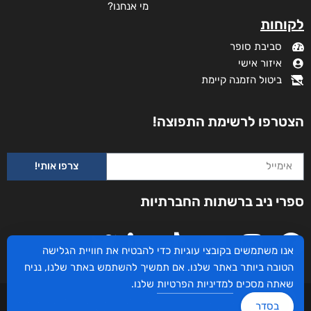
מי אנחנו?
לקוחות
סביבת סופר
איזור אישי
ביטול הזמנה קיימת
הצטרפו לרשימת התפוצה!
צרפו אותי!
ספרי ניב ברשתות החברתיות
אנו משתמשים בקובצי עוגיות כדי להבטיח את חוויית הגלישה
הטובה ביותר באתר שלנו. אם תמשיך להשתמש באתר שלנו, נניח
שאתה מסכים
למדיניות הפרטיות
שלנו.
עיצוב ובניית האתר: ספרי ניב © כל הזכויות שמורות. בוקסאי טכנולוגיות בע"מ שד אבא
בסדר
אבן 16 הרצליה 4672534, מדינת ישראל