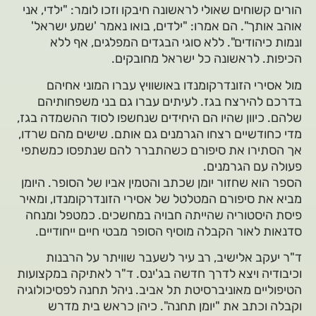
הורים קשוחים שאולי לראשונה חיבקו וזכו לומר: "ילדי, אני
אוהב אותך". הם אמרו: "ילדים, בואו נאמר 'שמע ישראל'
ונמות כיהודים". ללא סוגי הבגדים המפלגים, אף ללא
הכיפות. לראשונה כל ישראל מחובקים.
מול אסירי הזונדרקומנדו באושוויץ עברו המוני אחיהם
בדרכם להירצח בגז. לעיתים עברו גם בני משפחותיהם
שלהם. כיוון שהיו הם היחידים שנחשפו לסוד ההשמדה בגז,
מדי כחודשיים רצחו הגרמנים גם אותם. שישים מהם שרדו,
אך הסתירו את סיפורם כשהתברר להם שנתפסו כמשתפי
פעולה עם הגרמנים.
הספר הוא שחזור יומן שכתב והטמין אביו של הסופר. היומן
מביא את סיפורם המטלטל של אסירי הזונדרקומנדו, ומאיר
פיסת היסטוריה שהייתה חבויה במחשכים. כמטפל ומנחה
סדנאות לאור הקבלה מוסיף הסופר מבטי חיים ייחודיים.
ד"ר יעקב אלישיב, רב עיר לשעבר שוויתר על הרבנות
וכיבודיה ויצא לדרך חדשה בג'ינס. ד"ר לאתיקה במקצועות
הטיפוליים מאוניברסיטת תל אביב. ניהל תחנה לפסיכולוגיה
וקבלה וכתב את "יומן תחנה". כיהן כראש בית מדרש