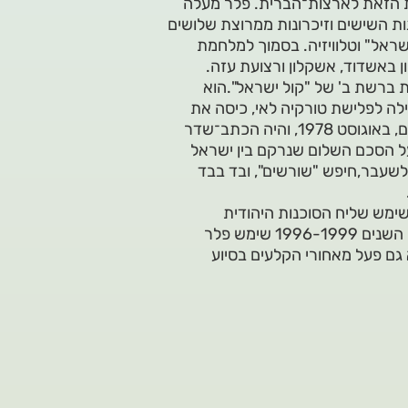
ת הזאת לארצות־הברית. פלר מעלה
ת השישים וזיכרונות ממרוצת שלושים
שראל" וטלוויזיה. בסמוך למלחמת
באשדוד, אשקלון ורצועת עזה.
 ברשת ב' של "קול ישראל".הוא
פיכה הצבאית בקפריסין, ביולי 1974, שהובילה לפלישת טורקיה לאי, כיסה את
"ועידת קמפ דויד", שבה נוצר הסכם השלום בין ישראל ומצרים, באוגוסט 1978, והיה הכתב־שדר
ל הסכם השלום שנרקם בין ישראל
 לשעבר,חיפש "שורשים", ובד בבד
ימש שליח הסוכנות היהודית
בארצות־הברית ובדרום אפריקה של משטר האפרטהייד. בין השנים 1996-1999 שימש פלר
 גם פעל מאחורי הקלעים בסיוע