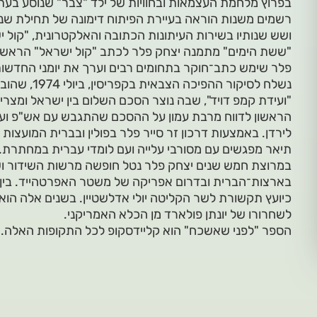
בפרוץ מלחמת העצמאות ובחוויות של ילד "צבר" שנוסע בע
רשמים משנות הוראה בעיירת הפיתוח דימונה של תחילת שנו
ושש שנותיו בשירות העיתונות הכתובה והאלקטרונית, "קול י
"ששת הימים" מתמנה יצחק פלר לכתב "קול ישראל" הראשון 
פלר שימש כתב־חוקר בתחומים רבים וערך את יומני החדשות
נשלח לסיקור הה
הראשון לדווח מרבת עמון על ההסכם שהתגבש עם אש"פ וע
לירדן. באמצעות דרכון זר סייר פלר בפולין ובברית המועצות
תיאר מפגשים עם מסורבי עלייה ועם לומדי עברית במחתרת.
במרוצת חמש שנים יצחק פלר נטל חופשה מרשות השידור וש
כיועץ תקשורת לשר הקליטה יולי אדלשטיין. בשנים אלה הוא
לשחרורו של יונתן פולארד מן הכלא האמריקני.
הספר "לפני שאשכח" הוא קליידסקופ לכל התקופות האלה.