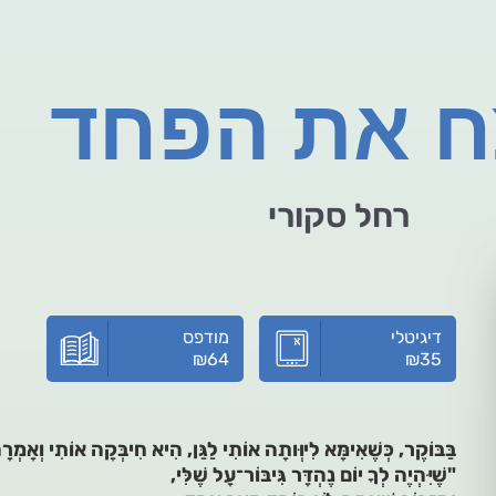
ח את הפחד
רחל סקורי
דיגיטלי
מודפס
₪
64
₪
35
בַּבּוֹקֶר, כְּשֶׁאִימָּא לִיוְּותָה אוֹתִי לַגַּן, הִיא חִיבְּקָה אוֹתִי וְאָמְרָ
"שֶׁיִּהְיֶה לְךָ יוֹם נֶהְדָּר גִּיבּוֹר־עָל שֶׁלִּי,