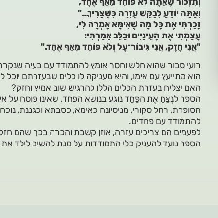
וְתִזְכּוֹר שֶׁאַתָּה לֹא פּוֹחֵד מֵאַף אֶחָד,
וְאַתָּה יוֹדֵעַ לְבַקֵּשׁ עֶזְרָה כְּשֶׁצָּרִיךְ…"
זָכַרְתִּי אֶת כָּל מָה שֶׁאִימָּא אָמְרָה לִי,
עָצַמְתִּי אֶת הָעֵינַיִים וּבַלֵּב אָמַרְתִּי:
"אֲנִי חָזָק, אֲנִי גִּיבּוֹר־עָל וְלֹא פּוֹחֵד מֵאַף אֶחָד."
רועי סבור שהוא חלש וחסר אומץ להתמודד עם בעיה שנקרת
הוא מתייעץ עם אימו, והיא מעניקה לו כלים שבעזרתם יוכל ל
האם יצליח בעזרת הכלים הללו להרגיש שוב אמיץ וחזק?
הספר לנְצַּחֵַ אֶת הפַּחַַד נוגע בנושא הפחד, שאינו פוסח על 
הסופרת, רחל סקורי, מניסיונה כאימא, כסבתא וכגננת, נוכח
להתמודד עם פחדים.
לפעמים הם צריכים עזרה, אוזן קשבת והכרה בכך שהם חזק
הספר נועד להעניק כלי התמודדות על מנת להשיב לילד את ה