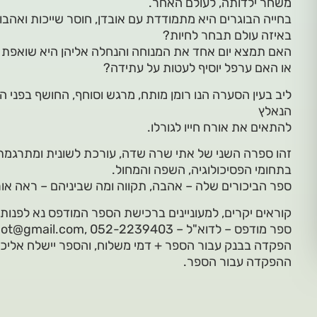
משחר ילדותה, לעולם האחר.
בחייה הבוגרים היא מתמודדת עם אובדן, חוסר שייכות ואהבו
באיזה עולם תבחר לחיות?
האם תמצא יום אחד את המנוחה והנחלה אליהן היא שואפת כ
או האם ערפל יוסיף לעטות על עתידה?
ליב בעין הסערה הנו רומן מותח, מרגש וסוחף, החושף בפני 
הנאלץ
להתאים את אורח חייו לגורלו.
זהו ספרה השני של אתי שרה שדה, עורכת לשונית ומתרגמת
בתחומי הפסיכולוגיה, השפה והמחול.
ספר הביכורים שלה – אהבה, תקווה ומה שביניהם – ראה אור בשנת 2006 בהוצאת
קוראים יקרים, למעוניינים ברכישת הספר המודפס נא לפנות יש
ההפקדה עבור הספר.