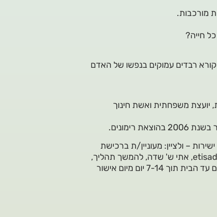
ת מורכבות.
ל חייה?
הקורא רבדים עמוקים בנפשו של האדם
, יועצת משפחתית ואשת חינוך
 רימונים.
ירות – ולציין: מעוניין/ת ברכישת
ספר מודפס – לדוא"ל – etisadot@gmail.com, 052-2239403, אתי ש' שדה, להמשך תהליך,
הפקדה בבנק עבור הספר + דמי משלוח, והספר יישלח אליכם עד הבית תוך 7-14 יום מיום אישור