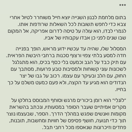
***
בתום מלחמת לבנון השנייה יוצא חייל משוחרר לטיול אחרי
צבא כדי לחפש תשובות לכל השאלות שרודפות אותו.
לגמרי לבדו, הוא עולה על טיסה לדרום אפריקה, אל המקום
שבו שנים לפני כן אבדו עקבותיו של אביו.
המסלול שלו, שהיה עד עכשיו ידוע מראש, הופך בפנייה
חדה למסע בלתי צפוי ורצוף סכנות ברחבי היבשת הפראית.
עם תיק כבד על הגב וכמעט בלי כסף בכיס, הוא מתגלגל
לשכונות עוני קשוחות ולמסיבות טבע פרועות, מסתבך עם
החוק, עם הלב ובעיקר עם עצמו. רכוב על גבו של יצר
הנדודים הוא מגיע עד הקצה, ולא פעם כמעט משלם על כך
בחייו.
״לוֹנלִי״ הוא רומן ביכורים מרגש וסוחף המבוסס בחלקו על
מקרים אמיתיים שעבר הסופר במסעותיו, ונכתב בהשראת
מקומות ואנשים שפגש במהלך הדרך. הספר, שבעצמו נוצר
תוך כדי תנועה, חושף פסיפס של חוויות ומחשבות, תובנות,
פחדים וזיכרונות שנאספו מכל רחבי תבל.