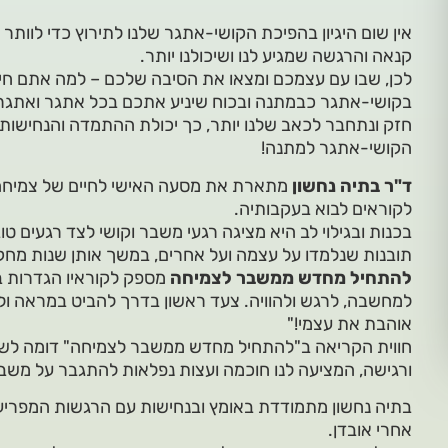
אין שום היגיון בהפיכת הקושי-אתגר שלנו לתירוץ כדי לוותר 
קנאה והרגשה שמגיע לנו ושיכולנו יותר.
לכן, שבו עם עצמכם ומצאו את הסיבה שלכם – למה אתם חיי
בקושי-אתגר כבמתנה ובכוח שיניע אתכם בכל אתגר ואתגר.
חזק ונתחבר לכאב שלנו יותר, כך יכולת ההתמדה והנחישות
הקושי-אתגר למתנה!
ד"ר בתיה נחשון
מתארת את מסעה האישי לחיים של צמיחה
לקוראים לבוא בעקבותיה.
בכנות ובגילוי לב היא מציגה רגעי משבר וקושי לצד רגעים ט
תובנות שנלמדו על עצמה ועל אחרים, במשך אותן שנות מחק
להתחיל מחדש ממשבר לצמיחה
מספק לקוראיו הגדרות בה
למחשבה, לרגש ולהוויה. צעד ראשון בדרך להביט במראה ולו
אוהבת את עצמי!"
חווית הקריאה ב"להתחיל מחדש ממשבר לצמיחה" דומה לשי
ורגישה, המציעה לנו חוכמה ועצות נפלאות להתגבר על משבר
בתיה נחשון מתמודדת באומץ ובנחישות עם הרגשות המפריעים
אחרי אובדן.