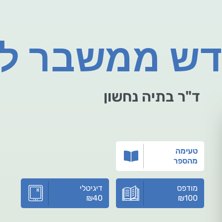
דש ממשבר ל
ד"ר בתיה נחשון
טעימה
מהספר
מודפס
דיגיטלי
₪
40
₪
100