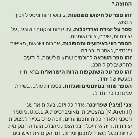
החוצה.״
זהו ספר על חיפוש משמעות,
גיבוש זהות ומסע לזיכוך
הנפש.
ספר על יצירה ואדריכלות,
על יזמות והקמת יישובים, על
יצירתיות, שירה, ציור ואומנות.
הספר רווי באירועים ותהפוכות,
אהבות ושנאות, מציאות
ופנטזיה, נאמנות ובגידה.
זהו ספר השראה
לחולמים שרוצים לשנות, ליודעים
להקשיב לקול הלב.
זהו ספר על השתקפות הרוח הישראלית
בראי חייו
ומעשיו של יחיד.
הספר שזור במיתוסים ואגדות,
בספרות עולם, בשירת
עמנו ובדברי חז”ל.
צבי (ציבי) שפרינגר,
אדריכל ויזם. בעל תואר שני
(M.Arch.II) בהצטיינות, מאוניברסיטת U.C.L.A. מוסמך
הטכניון לאדריכלות ותכנון ערים. זוכה פרס בלייר למצוינות
יצירתית. היה אדריכל חבל הצפון, מהנדס הועדה המקומית
קריות ובעל משרד לתכנון וניהול. יזם והקים את היישובים