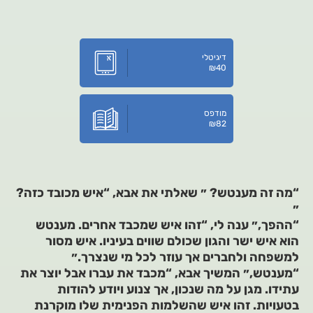
דיגיטלי
₪
40
מודפס
₪
82
“מה זה מענטש? ״ שאלתי את אבא, “איש מכובד כזה?
״
“ההפך,״ ענה לי, “זהו איש שמכבד אחרים. מענטש
הוא איש ישר והגון שכולם שווים בעיניו. איש מסור
למשפחה ולחברים אך עוזר לכל מי שנצרך.״
“מענטש,״ המשיך אבא, “מכבד את עברו אבל יוצר את
עתידו. מגן על מה שנכון, אך צנוע ויודע להודות
בטעויות. זהו איש שהשלמות הפנימית שלו מוקרנת