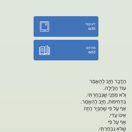
דיגיטלי
₪
35
מודפס
₪
53
הַדָּבָר חַיָּב לְהֵאָמֵר
עוֹד הַלַּיְלָה.
וְלֹא מִפְּנֵי שֶׁנִּבְחַרְתִּי.
בִּדְחִיפוּת, חַיָּב לְהֵאָמֵר.
אַף עַל פִּי שֶׁהַנְּיָר הַזֶּה
אֵינוֹ עֵדִי,
אַף עַל פִּי
שֶׁלֹּא נִבְחַרְתִּי.