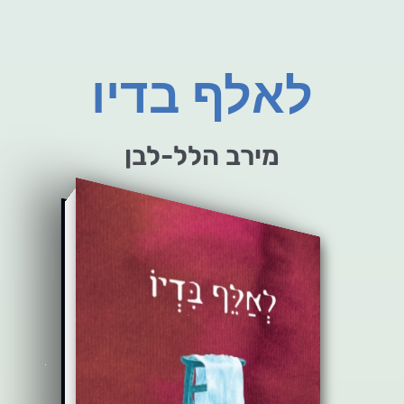
לאלף בדיו
מירב הלל-לבן