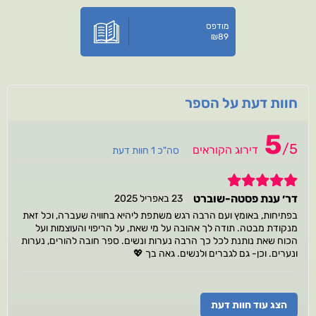
מודפס
₪
89
חוות דעת על הספר
5
/
5
דירוג הקוראים
סה"כ 1 חוות דעת
5
דר׳ ענת פסטה-שוברט
23 באפריל 2025
בפתיחות, באומץ ועם הרבה רגש משתפת ליהיא בחוויה שעברה, וכל זאת
מנקודת מבטה. תודה לך אהובה על מי שאת, על הריפוי והעוצמות ועל
הכוח שאת נותנת לכל כך הרבה נערות ונשים. ספר חובה להורים, נערות
ונערים. וכן- גם לגברים ולנשים. גאה בך 💖
הצג עוד חוות דעת