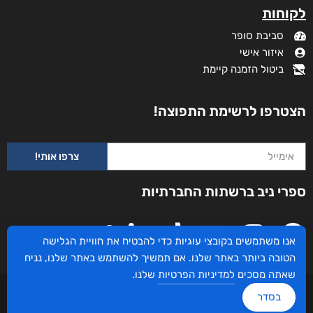
לקוחות
סביבת סופר
איזור אישי
ביטול הזמנה קיימת
הצטרפו לרשימת התפוצה!
צרפו אותי!
ספרי ניב ברשתות החברתיות
אנו משתמשים בקובצי עוגיות כדי להבטיח את חוויית הגלישה
הטובה ביותר באתר שלנו. אם תמשיך להשתמש באתר שלנו, נניח
שאתה מסכים
למדיניות הפרטיות
שלנו.
עיצוב ובניית האתר: ספרי ניב © כל הזכויות שמורות. בוקסאי טכנולוגיות בע"מ שד אבא
בסדר
אבן 16 הרצליה 4672534, מדינת ישראל