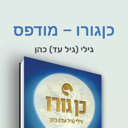
כןגורו – מודפס
גילי (גיל עד) כהן