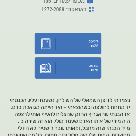
מספר עמודים: 136
דאנאקוד: 1272-2088
דיגיטלי
₪
35
מודפס
₪
78
נצמדתי לדופן השמאלי של השולחן. נשענתי עליו, הכנסתי
יד מתחת לחולצה וכשהוצאתי – היד הייתה מגואלת בדם.
אז הבנתי שהאגרוף החזק שהצליח להעיף אותי לרצפה
היה מירי של אותו האדם שעמד מולי. הוא זה שירה בי.
מייד הבנתי שזה מחבל, ומאותו שבריר שנייה לא היו לי
מחשבות, המוח שלי היה חלול וריק מתוכן. כל מה שחשבתי