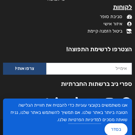
לקוחות
סביבת סופר
איזור אישי
ביטול הזמנה קיימת
הצטרפו לרשימת התפוצה!
צרפו אותי!
ספרי ניב ברשתות החברתיות
אנו משתמשים בקובצי עוגיות כדי להבטיח את חוויית הגלישה
הטובה ביותר באתר שלנו. אם תמשיך להשתמש באתר שלנו, נניח
שאתה מסכים
למדיניות הפרטיות
שלנו.
עיצוב ובניית האתר: ספרי ניב © כל הזכויות שמורות. בוקסאי טכנולוגיות בע"מ שד אבא
בסדר
אבן 16 הרצליה 4672534, מדינת ישראל