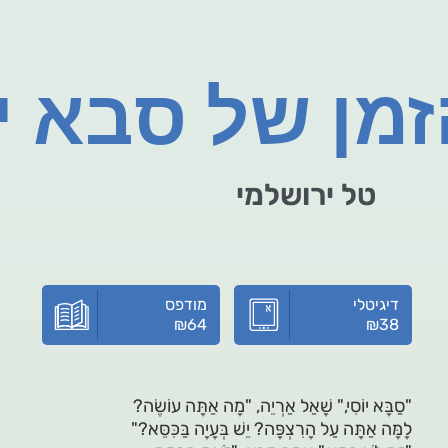
מן של סבא יו
טל ירושלמי
דיגיטלי
מודפס
₪
64
₪
38
"סַבָּא יוֹסִי," שָׁאַל אַרְיֵה, "מָה אַתָּה עוֹשֶׂה?
לָמָּה אַתָּה עַל הָרִצְפָּה? יֵשׁ בְּעָיָה בַּכִּסֵּא?"