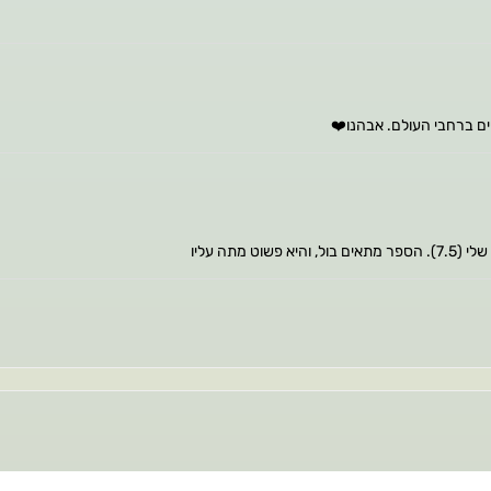
יים ברחבי העולם. אבהנו❤️
תה עליו