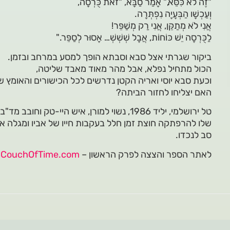
"זֶה לֹא כִּסֵּא," אָמַר סַבָּא, "זֹאת כֻּרְסָה,
וְעַכְשָׁו הַבְּעָיָה נִפְתְּרָה.
אֲנִי לֹא מְתַקֵּן, אֲנִי רַק מְשַׁפֵּר!
לַכֻּרְסָה יֵשׁ כּוֹחוֹת, אֲבָל שְׁשְׁשְׁ… אָסוּר לְסַפֵּר."
ביקור שגרתי אצל סבא וסבתא הופך למסע במרחב ובזמן.
הכול מתחיל נפלא, אבל מהר מאוד מאבד שליטה,
וכעת סבא יוסי ואריה הקטן נדרשים לכל הכישורים והאומץ ש
האם יצליחו לחזור הביתה?
טל ירושלמי, יליד 1986, נשוי למורן, איש היי-טק
שלו להרפתקה חוצת זמן חלל בעקבות חייו של אביו ומגלה את
סב לנכדו.
לאתר הספר והצצה לפרק הראשון –
CouchOfTime.com