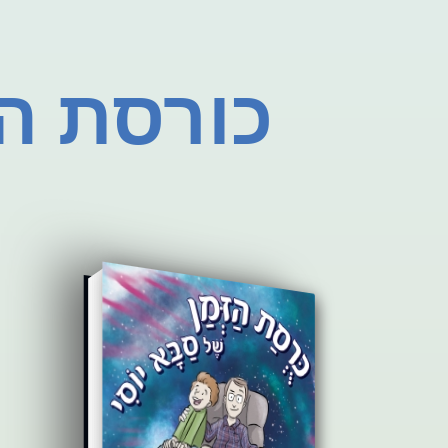
כורסת הז