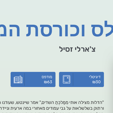
לס וכורסת המ
צ'ארלי זסיל
דיגיטלי
מודפס
₪
63
₪
30
"הדלות מצילה אותי מִמַּלכְּתַ השדים," אמר שיינטש, שעודנו ר
ורתוק בשלשלאות על גבי עמודים מאחורי במה ארעית וניידת