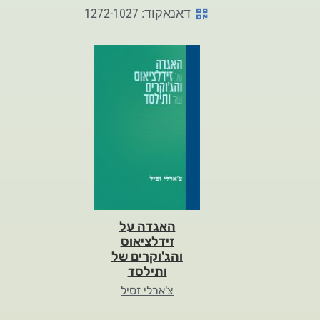
דאנאקוד: 1272-1027
האגדה על
זידלציאוס
והג'וקרים של
ותילסד
צ'ארלי זסיל