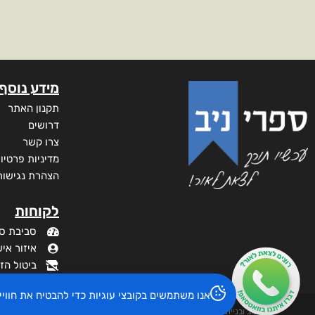
מידע נוסף
תקנון האתר
דרושים
צרו קשר
מדיניות פרטיו
הצהרת נגישות
לקוחות
סביבת ס
איזור איש
ביטול הז
אנו משתמשים בקובצי עוגיות כדי להבטיח את חוו
עיצוב ובניית האתר: ספרי ניב © כל הזכויות שמורות. בוקסאי טכנולוגיות בע"מ שד אבא אבן 16 הרצליה 4672534,