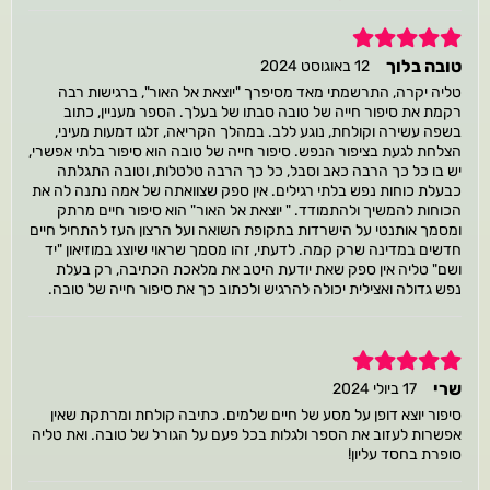
5
טובה בלוך
12 באוגוסט 2024
טליה יקרה, התרשמתי מאד מסיפרך "יוצאת אל האור", ברגישות רבה
רקמת את סיפור חייה של טובה סבתו של בעלך. הספר מעניין, כתוב
בשפה עשירה וקולחת, נוגע ללב. במהלך הקריאה, זלגו דמעות מעיני,
הצלחת לגעת בציפור הנפש. סיפור חייה של טובה הוא סיפור בלתי אפשרי,
יש בו כל כך הרבה כאב וסבל, כל כך הרבה טלטלות, וטובה התגלתה
כבעלת כוחות נפש בלתי רגילים. אין ספק שצוואתה של אמה נתנה לה את
הכוחות להמשיך ולהתמודד. " יוצאת אל האור" הוא סיפור חיים מרתק
ומסמך אותנטי על הישרדות בתקופת השואה ועל הרצון העז להתחיל חיים
חדשים במדינה שרק קמה. לדעתי, זהו מסמך שראוי שיוצג במוזיאון "יד
ושם" טליה אין ספק שאת יודעת היטב את מלאכת הכתיבה, רק בעלת
נפש גדולה ואצילית יכולה להרגיש ולכתוב כך את סיפור חייה של טובה.
5
שרי
17 ביולי 2024
סיפור יוצא דופן על מסע של חיים שלמים. כתיבה קולחת ומרתקת שאין
אפשרות לעזוב את הספר ולגלות בכל פעם על הגורל של טובה. ואת טליה
סופרת בחסד עליון!