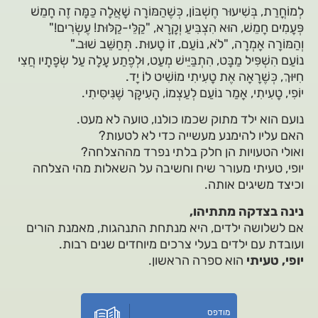
לְמוֹחֳרַת, בְּשִׁיעוּר חֶשְׁבּוֹן, כְּשֶׁהַמּוֹרָה שָׁאֲלָה כַּמָּה זֶה חָמֵשׁ
פְּעָמִים חָמֵשׁ, הוּא הִצְבִּיעַ וְקָרָא, "קַלֵּי-קַלּוּת! עֶשְׂרִים!"
וְהַמּוֹרָה אָמְרָה, "לֹא, נוֹעַם, זוֹ טָעוּת. תְּחַשֵּׁב שׁוּב."
נוֹעַם הִשְׁפִּיל מַבָּט, הִתְבַּיֵּישׁ מְעַט, וּלְפֶתַע עָלָה עַל שְׂפָתָיו חֲצִי
חִיּוּךְ, כְּשֶׁרָאָה אֶת טָעִיתִי מוֹשִׁיט לוֹ יָד.
יוֹפִי, טָעִיתִי, אָמַר נוֹעַם לְעַצְמוֹ, הָעִיקָּר שֶׁנִּיסִּיתִי.
נועם הוא ילד מתוק שכמו כולנו, טועה לא מעט.
האם עליו להימנע מעשייה כדי לא לטעות?
ואולי הטעויות הן חלק בלתי נפרד מההצלחה?
יופי, טעיתי מעורר שיח וחשיבה על השאלות מהי הצלחה
וכיצד משיגים אותה.
נינה בצדקה מתתיהו,
אם לשלושה ילדים, היא מנתחת התנהגות, מאמנת הורים
ועובדת עם ילדים בעלי צרכים מיוחדים שנים רבות.
יופי, טעיתי
הוא ספרה הראשון.
מודפס