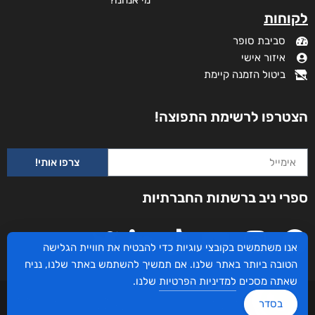
מי אנחנו?
לקוחות
סביבת סופר
איזור אישי
ביטול הזמנה קיימת
הצטרפו לרשימת התפוצה!
צרפו אותי!
ספרי ניב ברשתות החברתיות
אנו משתמשים בקובצי עוגיות כדי להבטיח את חוויית הגלישה
הטובה ביותר באתר שלנו. אם תמשיך להשתמש באתר שלנו, נניח
שאתה מסכים
למדיניות הפרטיות
שלנו.
עיצוב ובניית האתר: ספרי ניב © כל הזכויות שמורות. בוקסאי טכנולוגיות בע"מ שד אבא
בסדר
אבן 16 הרצליה 4672534, מדינת ישראל