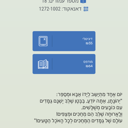
מספר עמודים: 18
דאנאקוד: 1272-1002
דיגיטלי
₪
35
מודפס
₪
64
יוֹם אֶחָד מִתְיַשֵּבׁ לְיָדוֹ אַבָּא וּמְסַפֵּר:
"יְהוֹנָתָן, אַתָּה יוֹדֵעַ, בַּבֶּטֶן שֶׁלְּךָ יֶשְׁנָם גַּמָּדִים
עִם כּוֹבָעִים מְשֻׁלָּשִׁים,
וְלָאֲרוּחָה שֶׁלְּךָ הֵם מְחַכִּים וּמְצַפִּים!
עוֹלָם שֶׁל גַּמָּדִים הַמְּחַכִּים לְכָל הָאֹכֶל הַטָּעִים!"