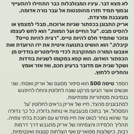
לא מצא דבר. עיניו המבולבלות כבר התחילו להתעייף
ובסוף תמיד חזרו מהופנטות אל עבר נורה אדומה,
מעצבנת ומרצדת.
אריק התבונן בכפתור שניות ארוכות, מבלי למצמץ או
להסיט מבט. "על החיים ועל המוות," הוא לחש לעצמו
ונזכר שתמיד חלם להיות טייס. "רצית להיות טייס?
קיבלת." הוא הושיט בתנועה איטית את ידו הרועדת ואת
אצבעו המורה המתקרבת לכדי מילימטרים בודדים מן
הכפתור האדום. הוא קפא במקומו לשניות בודדות
ושקל שנית אם מדובר ברעיון חכם, ואז אזר אומץ
והחליט ללחוץ.
הספר
טיסה 500
הוא סיפור מסעם של אריק ואסתי, שני
אנשים אשר הגיעו מרקע שונה לחלוטין והחלו להיפגש
בנסיבות מסתוריות ומפתיעות.
למתבוננים מהצד, חייו של אריק נראים לחלוטין 'על
המסלול', אך בתוכו מבעבעת אי נוחות גדולה, כל כך גדולה
עד שהוא בוחר לנווט את חייו מחדש עם חונכת בלתי צפויה.
תהליך הלמידה והצמיחה של אריק מתגבש דרך דרמות
רבות, כישלונות מפוארים ואף הצלחות קטנות ואינטימיות.