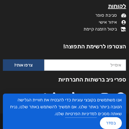
לקוחות
סביבת סופר
איזור אישי
ביטול הזמנה קיימת
הצטרפו לרשימת התפוצה!
צרפו אותי!
ספרי ניב ברשתות החברתיות
אנו משתמשים בקובצי עוגיות כדי להבטיח את חוויית הגלישה
הטובה ביותר באתר שלנו. אם תמשיך להשתמש באתר שלנו, נניח
שאתה מסכים
למדיניות הפרטיות
שלנו.
עיצוב ובניית האתר: ספרי ניב © כל הזכויות שמורות. בוקסאי טכנולוגיות בע"מ שד אבא
בסדר
אבן 16 הרצליה 4672534, מדינת ישראל