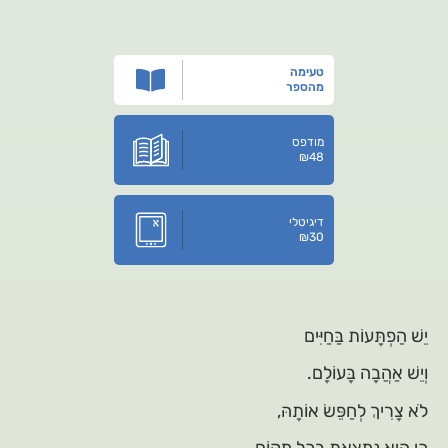
טעימה
מהספר
מודפס
₪
48
דיגיטלי
₪
30
יֵשׁ הַפְתָּעוֹת בַּחַיִּים
וְיֵשׁ אַהֲבָה בָּעוֹלָם.
לֹא צָרִיךְ לְחַפֵּשׂ אוֹתָהּ,