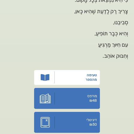
כִּי הִיא נִמְצֵאת בְּכָל מָקוֹם.
צָרִיךְ רַק לָדַעַת שֶׁהִיא כָּאן,
סְבִיבֵנוּ,
וְהִיא כְּבָר תּוֹפִיעַ,
עִם חִיּוּךְ מַרְגִּיעַ
וְחִבּוּק אוֹהֵב.
טעימה
מהספר
מודפס
₪
48
דיגיטלי
₪
30