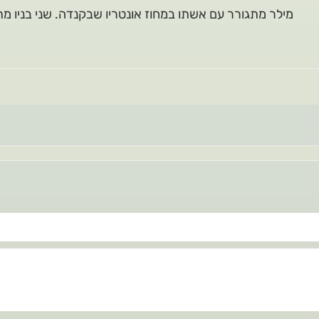
מילר מתגורר עם אשתו במחוז אונטריו שבקנדה. שני בניו מ