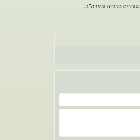
תגוררים בקנדה ובארה”ב.