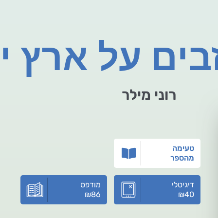
בים על ארץ 
רוני מילר
טעימה
מהספר
דיגיטלי
מודפס
₪
86
₪
40