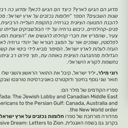
מדוע הם הגיעו לארץ? כיצד הם הגיעו לכאן? ומדוע כה רבי
שנות השבעים? הספר "חלומות נכזבים על ארץ ישראל: מכתב
להבנת התנועה הציונית בגרוזיה בתקופת העלייה הרביעית. 
פנים-קהילתיים, כיבוש גרוזיה על ידי הבולשביקים ועלייתו של 
צעיר, שהמריץ את חברי קהילתו להגשים את "הציונות המע
לפלסטין, שופכים אור על המצב הנוראי של יהודי גרוזיה ל
העזה לעלות לארץ ישראל. הסיפור מביא לידי ביטוי את קש
הגדולות מההנהגה הציונית באותה עת, תוך פירוט רב ונית
נחשפות לקורא הישראלי.
רוני מילר,
יליד ישראל, קיבל את התואר הראשון והשני שלו 
תואר שני נוסף בחינוך ודוקטורט באוניברסיטת טורונטו שבק
ספריו הקודמים של מילר הם:
fada: The Jewish Lobby and Canadian Middle East
ericans to the Persian Gulf: Canada, Australia and
the New World order.
מהדורה מורחבת של ספרו
חלומות נכזבים על ארץ ישראל:
בקרוב גם בשפה האנגלית, Elusive Dream: Letters to Zion.