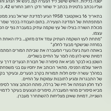
ישנה בלילות. האיש שישב ליד הנערה קם, ניגש אל הנהג והושי
ועליו נכתב בלטינית בכתב יד שחור ודק: רחוב החורש 42, כפר שמריהו."
בתאריך 16 באוקטובר 1958 הגיע למדינת י
המתפתחת של המדינה הצעירה. בתום העבודה בכפר שמריהו
מכולת השורה בצילו של עץ שקמה עתיק במעברת נוף ים הס
עצמו.
"מתחת לעץ השקמה העתיק עמד אדם מזוקן… בידו האחת ה
במחזה שנישקף מבעד לחלון."
באותה העת ניצלו נערי המעברה את שביתת המורים המתמ
דמויות שיש להן מה לומר על החיים בשוליים.
השטן בא לבקר מביא את סיפורה של חבורת הנערים דרך עינ
תיאור עולמו הפנימי, מתאר הכותב את יחסיו עם בני משפחתו
במהלך עשרה ימים חלות תמורות בקרב הנערים, ובעיקר בק
של התבגרות ומגיע לתובנות עמוקות על החיים.
לצד חלון הנפתח אל חייו של ברלה, פותח הכותב צוהר לסיפ
מביא סיפורים מהווי המעברה, סיפורים הנוגעים בעיקר לדמ
השנייה, דמויות שאינן מצליחות להשתחרר מעברן.