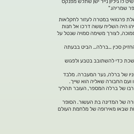
ט לו גיליון נייר ישן שתלש מפנקס
שראל נציג ממשלת פרגוואי במטרה לעזור לחקלאות
 היה השליח עושה דרכו אל חנות
מוכה, לצורך משימה סמויה שנטל על
חזיק סכין …ברלה… הביט בבעתה
שכת כדי להשתובב בטבע ולפגוש
יו של ברלה, נער המעברה. מלבד
 ועם החבורה שאליה הוא שייך.
רבו של ברלה המספר, העובר תהליך
ורה של המדינה בת העשור. הסופר
ויות שבאו מאירופה של מלחמת העולם