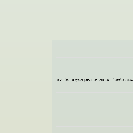
 ימים במדינה הצעירה. וכורך מפגשים עם דמויות כואבות מ״שם״-המתוארים באופן אמיץ וחומל- עם