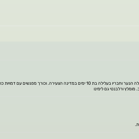
ספר שובה לב הכתוב בלשון צייורית וקולחת. הסופר ברלה מתאר את קורות ברלה הנער וחבריו בעלילה בת 10
ומלץ ורלבנטי גם לימינו
ת.