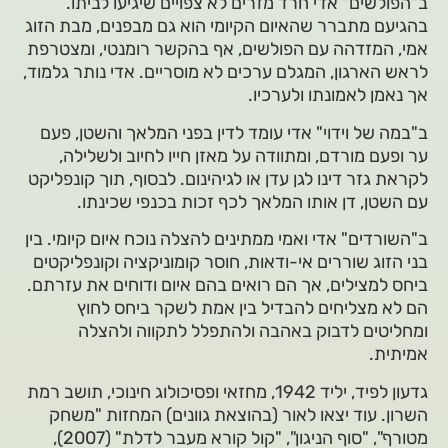
ב"הפולשים" אדי חרד מזרים לא צפויים שיגיעו לביתו.
בהגיעם מתברר שהאיום הקיומי הוא גם מבפנים, מבת הזוג
אמי, המזדהה עם הפולשים, אף בהקשר רומנטי, ומצטרפת
לראש הארגון, המגלם ערכים לא מוסריים. אדי נותר גלמוד,
אך נאמן לאמונתו ולערכיו.
ב"במה של וידוי" אדי עומד לדין בפני המלאך והשטן, פעם
ער ופעם מורדם, ומתוודה על מאזן חייו לחיוב ולשלילה,
לקראת גזר דינו לגן עדן או לגיהינום. לבסוף, תוך קונפליקט
עם השטן, דן אותו המלאך לכף זכות בכנפי שכינתו.
ב"השורדים" אדי ואמי ממתינים להצלה נוכח איום קיומי. בין
בני הזוג שוררים אי-ודאות, חוסר קומוניקציה וקונפליקטים
ביחס למצילים, אך הם רואים בהם איום ודוחים את עזרתם.
הם לא מצליחים להבדיל בין אמת לשקר ביחס לחוץ
ומחליטים לדבוק באהבה ולהתפלל לתקווה ולהצלה
אמיתית.
גדעון לפיד, יליד 1942, מחזאי ופסיכולוג חינוכי, תושב רמת
השרון. עוד יצאו לאור (בהוצאת גוונים) המחזות "משחק
מטורף", "סוף הניגון", "קול קורא מעבר לדלת" (2007),