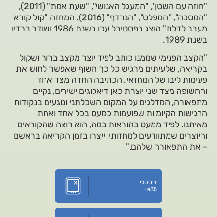
"חוזה עם השטן", "המעגל האנושי", "שעת אמת" (2011),
"המסכה", "המפלט", "הנרדף" (2016). המחזה "קול קורא
מעבר לדלת" הוצג בפסטיבל עכו בשנת 1986 ושודר ברדיו
בשנת 1989.
"הקצב הפנימי שממנו כותב לפיד יוצר מקצב ברור ושקול
בקריאה, שלעיתים מרגיש כל כך חשוף שאפשר לחוש את
פעימות ליבו של המחזאי. הכתיבה החדה מצד אחד
והחשופה מצד שני יוצרת כאן דיאלוגים ישירים, נקיים
מתפאורה, המדלגים על המקום השכלתני ונוגעים בנקודות
הרגישות הקיומיות שפועמות כמעט בכל אחד ואחת
מאיתנו. לפיד ממעט בהוראות במה, הוא רוצה שהקוראים
והיוצרים שמתוודעים למחזותיו ייצרו בזמן הקריאה בראשם
– את התפאורה שלהם."
דיגיטלי
₪
35