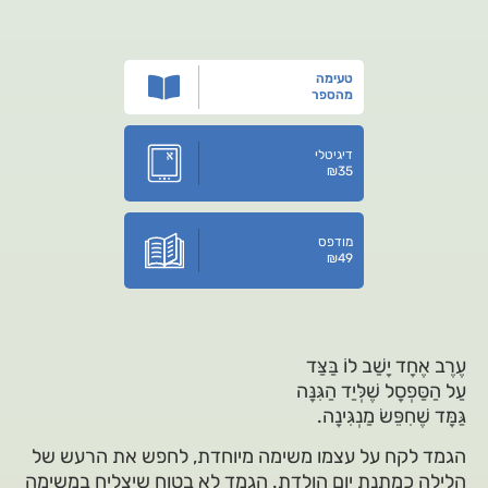
טעימה
מהספר
דיגיטלי
₪
35
מודפס
₪
49
עֶרֶב אֶחָד יָשַׁב לוֹ בַּצַּד
עַל הַסַּפְסָל שֶׁלְּיַד הַגִּנָּה
גַּמָּד שֶׁחִפֵּשׂ מַנְגִּינָה.
הגמד לקח על עצמו משימה מיוחדת, לחפש את הרעש של
הלילה כמתנת יום הולדת. הגמד לא בטוח שיצליח במשימה