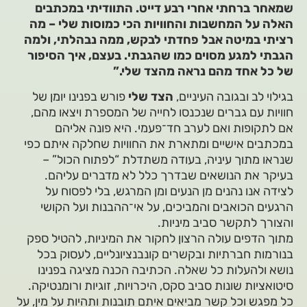
שמאחר ברחתי אחרי רבע דייט. התוודיתי במכתבים
האלה על המחשבות והחוויות הכי כמוסות שלי – מה
רציתי במיטה אבל פחדתי לבקש, ממה נבהלתי, ולמה
הגבתי למגע מסוים כמו שהגבתי. בעצם, איך הסיפור
של כל אחד מהם נראה מהצד שלי.”
בגילוי לב ובגובה העיניים,
הצד שלי
פורש בפנינו יומן של
חוויות עם גברים שנכנסו לחייה של המספרת ויצאו מהם,
אם לתקופות ואם לערב חד־פעמי. היא פונה אליהם
במכתבים אישיים ומתארת את החוויות שחלקה איתם כפי
שנראו מתוך עיניה, בעודה משתדלת “לפתוח הכול” –
בעיקר את הנושאים שבדרך כלל לא מדברים עליהם.
לצידה אנו נהנים מן הנעים ומן המרגש, בלי לפסוח על
הרגעים הכואבים והמביכים, על אי־ההבנות ועל הקושי
והצורך לתקשר סביב מיניות.
מתוך הדפים עולה הרצון לחקור את המיניות, להטיל ספק
בנורמות חברתיות ובקשרים קונבנציונליים, לעסוק בכל
נושא ולהעלות כל שאלה. הכתיבה הכנה מציגה בפנינו
סיטואציות שונות סביב סקס, היכרויות, זוגיות ורומנטיקה.
כל מפגש וכל קשר מביאים איתם תובנות ותהיות על מין, על