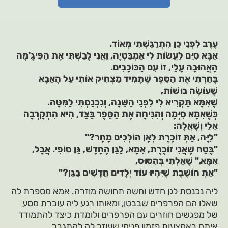
עֶרֶב לִפְנֵי כֵן הִתְרַגַּשְׁתִּי מְאוֹד.
אַבָּא סִיֵּם לַעֲשׂוֹת לִי אַמְבַּטְיָה, וַאֲנִי לָבַשְׁתִּי אֶת הַפִּיגָ'מָה
הָאֲהוּבָה עָלַי, זוֹ עִם הַכּוֹכָבִים.
בָּחַרְתִּי אֶת הַסֵּפֶר שֶׁתָּמִיד מַצְחִיק אוֹתִי עַל הָאַבָּא
שֶׁעוֹשֶׂה בּוּשׁוֹת,
שֶׁאִמָּא תַּקְרִיא לִי לִפְנֵי הַשֵּׁנָה, וְנִכְנַסְתִּי לַמִּטָּה.
כְּשֶׁאִמָּא סִיְּמָה וְהִנִּיחָה אֶת הַסֵּפֶר בַּצַּד, הִיא הִתְקָרְבָה
אֵלַי וְשָׁאֲלָה:
"לִיָּה, אַתְּ זוֹכֶרֶת לְאָן הוֹלְכִים מָחָר?"
"בֶּטַח שֶׁאֲנִי זוֹכֶרֶת, אִמָּא, לַגַּן הֶחָדָשׁ, גַּן סוֹפִי. אֲבָל,
אִמָּא," שָׁאַלְתִּי בְּהִסּוּס,
"אַתְּ חוֹשֶׁבֶת שֶׁיִּהְיוּ עוֹד יְלָדִים חֲדָשִׁים בַּגַּן?"
ליה נכנסת לגן חדש וחשה תחושה מוזרה. אמא מספרת לה
שאלו הם הפרפרים שבבטן, ומאותו רגע ליה עוברת מסע
של מפגשים חוזרים עם הפרפרים ולומדת כיצד להתמודד
איתם באמצעות פזמון פנימי שעוזר לה להתגבר.